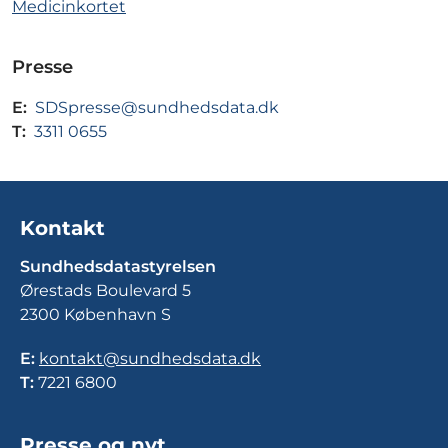
Medicinkortet
Presse
E:
SDSpresse@sundhedsdata.dk
T:
3311 0655
Kontakt
Sundhedsdatastyrelsen
Ørestads Boulevard 5
2300 København S
E:
kontakt@sundhedsdata.dk
T:
7221 6800
Presse og nyt