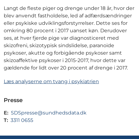
Langt de fleste piger og drenge under 18 år, hvor der
blev anvendt fastholdelse, led af adfærdsændringer
eller psykiske udviklingsforstyrrelser. Dette ses for
omkring 80 procent i 2017 uanset køn. Derudover
ses, at hver fjerde pige var diagnosticeret med
skizofreni, skizotypisk sindslidelse, paranoide
psykoser, akutte og forbigående psykoser samt
skizoaffektive psykoser i 2015-2017, hvor dette var
gældende for lidt over 20 procent af drenge i 2017.
Læs analyserne om tvang i psykiatrien
Presse
E:
SDSpresse@sundhedsdata.dk
T:
3311 0655