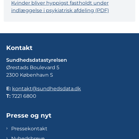
Kvinder bliver hyppigst fastholdt under
indlæggelse i psykiatrisk afdeling (PDF)
Kontakt
Sundhedsdatastyrelsen
Ørestads Boulevard 5
2300 København S
E:
kontakt@sundhedsdata.dk
T:
7221 6800
Presse og nyt
Pressekontakt
Nyhedsbreve