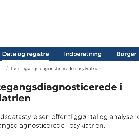
Data og registre
Indberetning
Borger
ri
Førstegangsdiagnosticerede i psykiatrien
tegangsdiagnosticerede i
iatrien
sdatastyrelsen offentliggør tal og analyser
angsdiagnosticerede i psykiatrien.