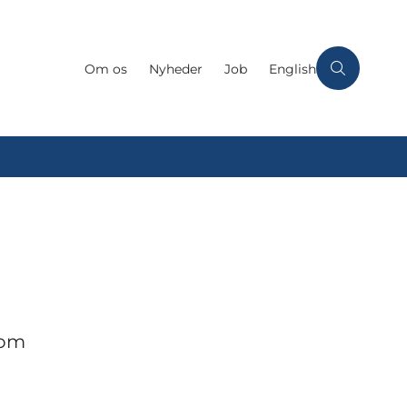
Om os
Nyheder
Job
English
 om