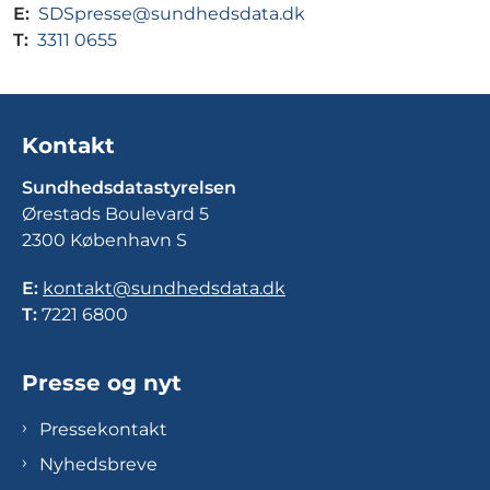
E:
SDSpresse@sundhedsdata.dk
T:
3311 0655
Kontakt
Sundhedsdatastyrelsen
Ørestads Boulevard 5
2300 København S
E:
kontakt@sundhedsdata.dk
T:
7221 6800
Presse og nyt
Pressekontakt
Nyhedsbreve