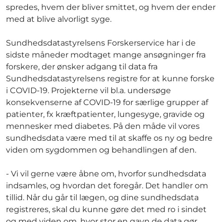
spredes, hvem der bliver smittet, og hvem der ender
med at blive alvorligt syge.
Sundhedsdatastyrelsens Forskerservice har i de
sidste måneder modtaget mange ansøgninger fra
forskere, der ønsker adgang til data fra
Sundhedsdatastyrelsens registre for at kunne forske
i COVID-19. Projekterne vil bl.a. undersøge
konsekvenserne af COVID-19 for særlige grupper af
patienter, fx kræftpatienter, lungesyge, gravide og
mennesker med diabetes. På den måde vil vores
sundhedsdata være med til at skaffe os ny og bedre
viden om sygdommen og behandlingen af den.
- Vi vil gerne være åbne om, hvorfor sundhedsdata
indsamles, og hvordan det foregår. Det handler om
tillid. Når du går til lægen, og dine sundhedsdata
registreres, skal du kunne gøre det med ro i sindet
og med viden om, hvor stor en gavn de data gør,