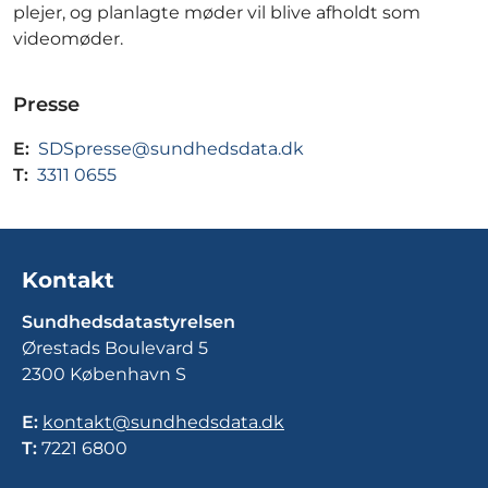
plejer, og planlagte møder vil blive afholdt som
videomøder.
Presse
E:
SDSpresse@sundhedsdata.dk
T:
3311 0655
Kontakt
Sundhedsdatastyrelsen
Ørestads Boulevard 5
2300 København S
E:
kontakt@sundhedsdata.dk
T:
7221 6800