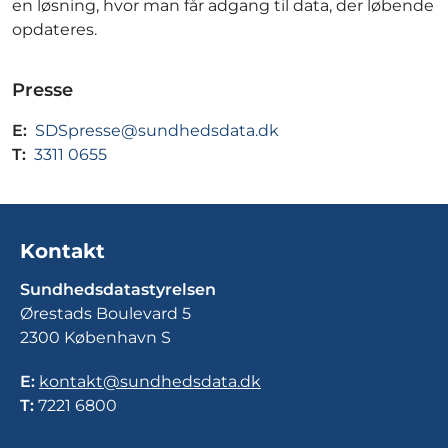
en løsning, hvor man får adgang til data, der løbende
opdateres.
Presse
E:
SDSpresse@sundhedsdata.dk
T:
3311 0655
Kontakt
Sundhedsdatastyrelsen
Ørestads Boulevard 5
2300 København S
E:
kontakt@sundhedsdata.dk
T:
7221 6800