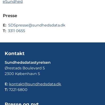
eSundhed
Presse
E:
SDSpresse@sundhedsdata.dk
T:
3311 0655
Kontakt
Sundhedsdatastyrelsen
Ørestads Boulevard 5
2300 København S
E:
kontakt@sundhedsdata.dk
T:
7221 6800
Presse og nyt