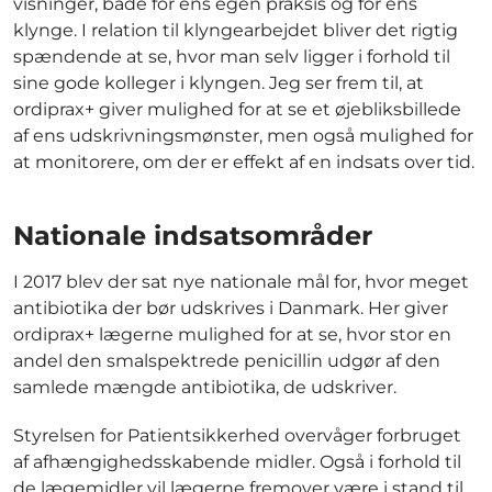
visninger, både for ens egen praksis og for ens
klynge. I relation til klyngearbejdet bliver det rigtig
spændende at se, hvor man selv ligger i forhold til
sine gode kolleger i klyngen. Jeg ser frem til, at
ordiprax+ giver mulighed for at se et øjebliksbillede
af ens udskrivningsmønster, men også mulighed for
at monitorere, om der er effekt af en indsats over tid.
Nationale indsatsområder
I 2017 blev der sat nye nationale mål for, hvor meget
antibiotika der bør udskrives i Danmark. Her giver
ordiprax+ lægerne mulighed for at se, hvor stor en
andel den smalspektrede penicillin udgør af den
samlede mængde antibiotika, de udskriver.
Styrelsen for Patientsikkerhed overvåger forbruget
af afhængighedsskabende midler. Også i forhold til
de lægemidler vil lægerne fremover være i stand til