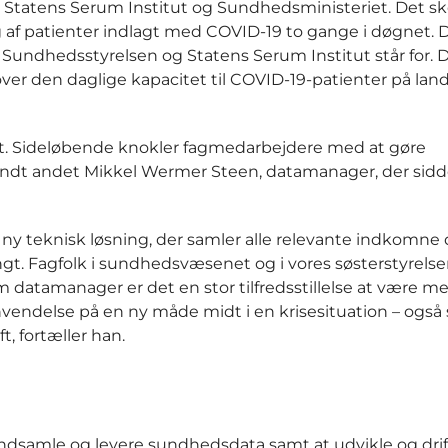
tatens Serum Institut og Sundhedsministeriet. Det sker
af patienter indlagt med COVID-19 to gange i døgnet. D
som Sundhedsstyrelsen og Statens Serum Institut står for.
over den daglige kapacitet til COVID-19-patienter på lan
elt. Sideløbende knokler fagmedarbejdere med at gøre
andt andet Mikkel Wermer Steen, datamanager, der sid
en ny teknisk løsning, der samler alle relevante indkomne
ngt. Fagfolk i sundhedsvæsenet og i vores søsterstyrelse
m datamanager er det en stor tilfredsstillelse at være med
nvendelse på en ny måde midt i en krisesituation – også
t, fortæller han.
ndsamle og levere sundhedsdata samt at udvikle og dri