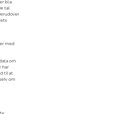
 bl.a.
e tal
 Derudover
dets
der med
 data om
r har
 til at
 selv om
fte