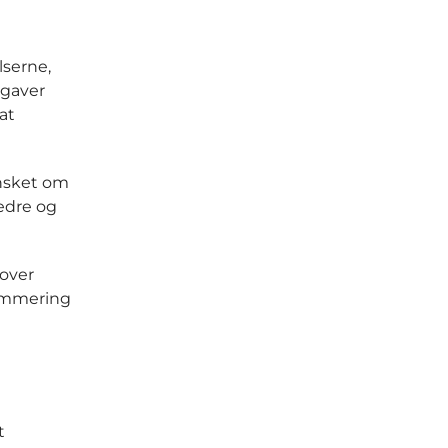
serne,
pgaver
at
ønsket om
edre og
 over
rammering
t