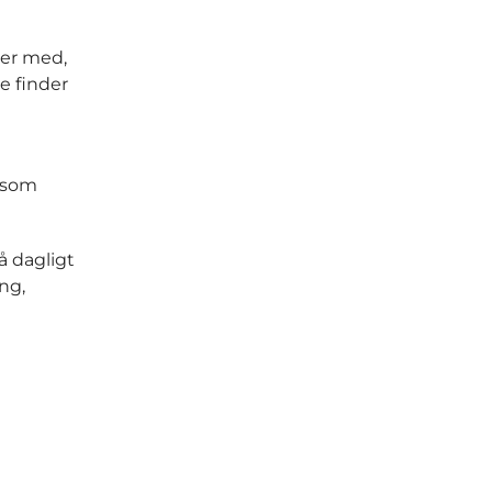
der med,
e finder
, som
å dagligt
ng,