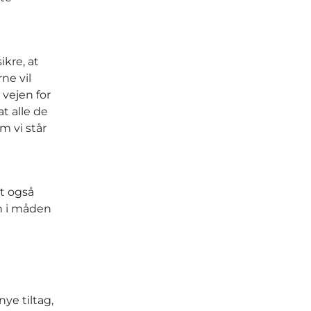
kre, at
ne vil
vejen for
t alle de
m vi står
et også
on i måden
nye tiltag,