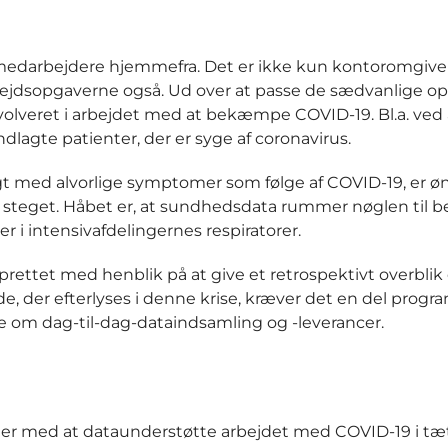
medarbejdere hjemmefra. Det er ikke kun kontoromgivel
rbejdsopgaverne også. Ud over at passe de sædvanlige o
nvolveret i arbejdet med at bekæmpe COVID-19. Bl.a. ved 
agte patienter, der er syge af coronavirus.
agt med alvorlige symptomer som følge af COVID-19, er 
steget. Håbet er, at sundhedsdata rummer nøglen til b
r i intensivafdelingernes respiratorer.
rettet med henblik på at give et retrospektivt overblik
, der efterlyses i denne krise, kræver det en del prog
e om dag-til-dag-dataindsamling og -leverancer.
uger med at dataunderstøtte arbejdet med COVID-19 i tæ