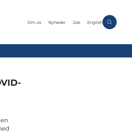
Om os
Nyheder
Job
English
OVID-
men
 med