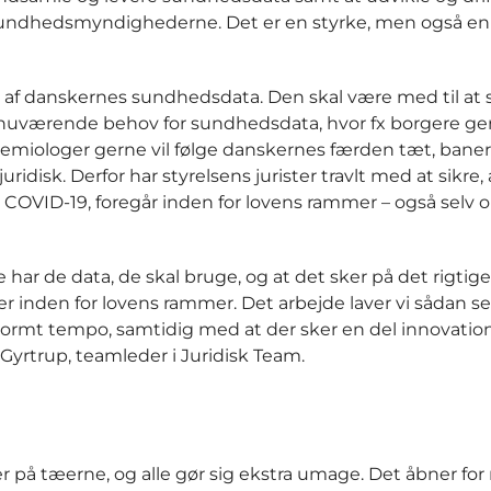
g sundhedsmyndighederne. Det er en styrke, men også en
af danskernes sundhedsdata. Den skal være med til at si
 nuværende behov for sundhedsdata, hvor fx borgere ger
emiologer gerne vil følge danskernes færden tæt, baner 
disk. Derfor har styrelsens jurister travlt med at sikre, a
ed COVID-19, foregår inden for lovens rammer – også selv o
e har de data, de skal bruge, og at det sker på det rigtige
r er inden for lovens rammer. Det arbejde laver vi sådan s
 enormt tempo, samtidig med at der sker en del innovati
 Gyrtrup, teamleder i Juridisk Team.
er på tæerne, og alle gør sig ekstra umage. Det åbner for 