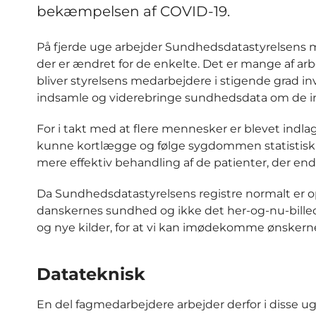
bekæmpelsen af COVID-19.
På fjerde uge arbejder Sundhedsdatastyrelsens 
der er ændret for de enkelte. Det er mange af a
bliver styrelsens medarbejdere i stigende grad i
indsamle og viderebringe sundhedsdata om de indl
For i takt med at flere mennesker er blevet indl
kunne kortlægge og følge sygdommen statistisk 
mere effektiv behandling af de patienter, der ende
Da Sundhedsdatastyrelsens registre normalt er op
danskernes sundhed og ikke det her-og-nu-billede
og nye kilder, for at vi kan imødekomme ønskern
Datateknisk
En del fagmedarbejdere arbejder derfor i disse 