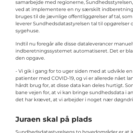
samarbejde med regionerne, Sundhedsstyrelsen, S
ved at implementere en ny særskilt indberetning 
bruges til de jævnlige offentliggørelser af tal, 
leverer Sundhedsdatastyrelsen tal til opgørelser 
sygehuse.
Indtil nu foregår alle disse dataleverancer manu
indberetningssystemet automatiseret. Det er bl
den opgave.
- Vi gik i gang for to uger siden med at udvikle 
patienter med COVID-19, og vi er allerede nået la
hårdt brug for, at disse data kan deles hurtigt. So
bane vejen for, at vi kan bringe sundhedsdata i a
det har krævet, at vi arbejder i noget nær døgndrif
Juraen skal på plads
Sundhedsdatastyrelsens to hovedområder er at i