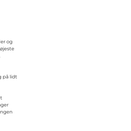
der og
øjeste
,
 på lidt
t
ager
lingen