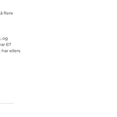
å flere
, og
var 67
 har ellers