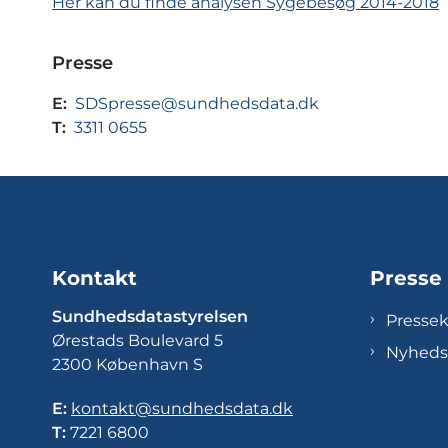
Her kan du finde analysen Sygebesøg 2014-2018
Presse
E:
SDSpresse@sundhedsdata.dk
T:
3311 0655
Kontakt
Presse
Sundhedsdatastyrelsen
Presse
Ørestads Boulevard 5
Nyheds
2300 København S
E:
kontakt@sundhedsdata.dk
T:
7221 6800