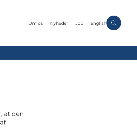
Om os
Nyheder
Job
English
, at den
af