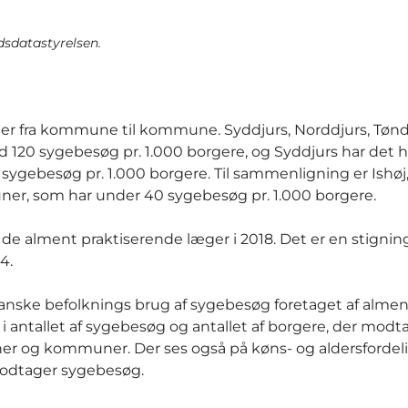
dsdatastyrelsen.
r er fra kommune til kommune. Syddjurs, Norddjurs, Tøn
120 sygebesøg pr. 1.000 borgere, og Syddjurs har det h
sygebesøg pr. 1.000 borgere. Til sammenligning er Ishøj
r, som har under 40 sygebesøg pr. 1.000 borgere.
de alment praktiserende læger i 2018. Det er en stigning
4.
anske befolknings brug af sygebesøg foretaget af almen
i antallet af sygebesøg og antallet af borgere, der modt
oner og kommuner. Der ses også på køns- og aldersforde
 modtager sygebesøg.