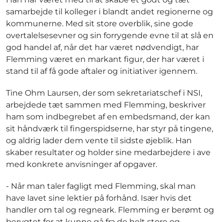
samarbejde til kolleger i blandt andet regionerne og
kommunerne. Med sit store overblik, sine gode
overtalelsesevner og sin forrygende evne til at slå en
god handel af, når det har været nødvendigt, har
Flemming været en markant figur, der har været i
stand til af få gode aftaler og initiativer igennem.
Tine Ohm Laursen, der som sekretariatschef i NSI,
arbejdede tæt sammen med Flemming, beskriver
ham som indbegrebet af en embedsmand, der kan
sit håndværk til fingerspidserne, har styr på tingene,
og aldrig lader dem vente til sidste øjeblik. Han
skaber resultater og holder sine medarbejdere i ave
med konkrete anvisninger af opgaver.
- Når man taler fagligt med Flemming, skal man
have lavet sine lektier på forhånd. Især hvis det
handler om tal og regneark. Flemming er berømt og
berygtet for at kunne gå fra de helt store og