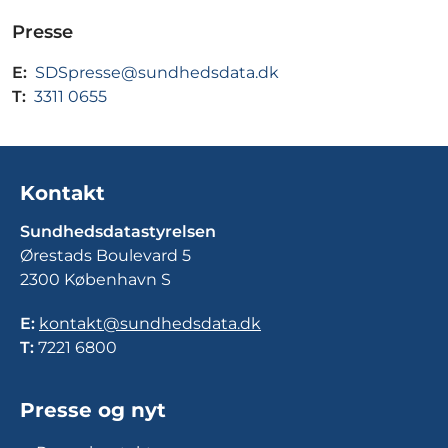
Presse
E:
SDSpresse@sundhedsdata.dk
T:
3311 0655
Kontakt
Sundhedsdatastyrelsen
Ørestads Boulevard 5
2300 København S
E:
kontakt@sundhedsdata.dk
T:
7221 6800
Presse og nyt