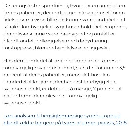
Der er også stor spredning i, hvor stor en andel af en
læges patienter, der indlægges på sygehuset for en
lidelse, som i visse tilfælde kunne være undgået – et
såkaldt forebyggeligt sygehusophold. Det er ophold,
der måske kunne være forebygget og omfatter
blandt andet indlæggelse med dehydrering,
forstoppelse, blærebetændelse eller liggesår.
Hos den tiendedel af lægerne, der har de færreste
forebyggelige sygehusophold, sker det for under 3,5
procent af deres patienter, mens det hos den
tiendedel af lægerne, der har flest forebyggelige
sygehusophold, er dobbelt så mange, 7 procent, af
patienterne, der oplever et forebyggeligt
sygehusophold.
Læs analysen ’Uhensigtsmæssige sygehusophold
blandt ældre borgere på tværs af almen praksis, 2018’