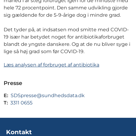
måned i år steg forbruget igen for de mindste med
hele 72 procentpoint. Den samme udvikling gjorde
sig gældende for de 5-9-årige dog i mindre grad.
Det tyder på, at indsatsen mod smitte med COVID-
19 især har betydet noget for antibiotikaforbruget
blandt de yngste danskere. Og at de nu bliver syge i
lige så høj grad som før COVID-19.
Læs analysen af forbruget af antibiotika
Presse
E:
SDSpresse@sundhedsdata.dk
T:
3311 0655
Kontakt