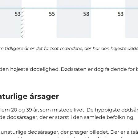
 tidligere år er det fortsat mændene, der har den højeste døde
 den højeste dødelighed. Dødsraten er dog faldende for
urlige årsager
llem 20 og 39 år, som mistede livet. De hyppigste dødså
a de dødsårsager, der er størst i den samlede befolkning.
naturlige dødsårsager, der præger billedet. Der er altså 