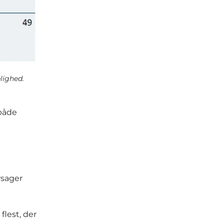
lighed.
 både
rsager
flest, der