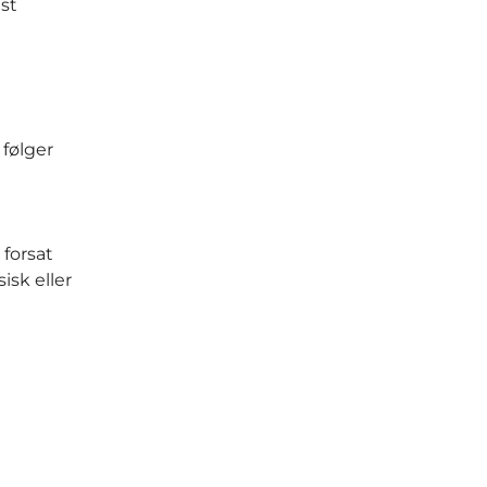
st
følger
 forsat
isk eller