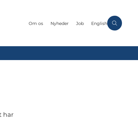
Om os
Nyheder
Job
English
t har