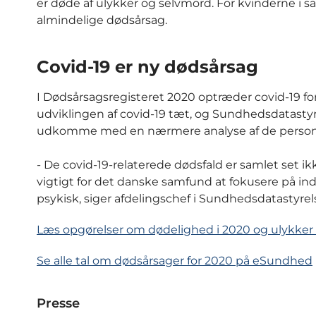
er døde af ulykker og selvmord. For kvinderne i
almindelige dødsårsag.
Covid-19 er ny dødsårsag
I Dødsårsagsregisteret 2020 optræder covid-19 
udviklingen af covid-19 tæt, og Sundhedsdatasty
udkomme med en nærmere analyse af de personer
- De covid-19-relaterede dødsfald er samlet set i
vigtigt for det danske samfund at fokusere på in
psykisk, siger afdelingschef i Sundhedsdatastyre
Læs opgørelser om dødelighed i 2020 og ulykk
Se alle tal om dødsårsager for 2020 på eSundhed
Presse