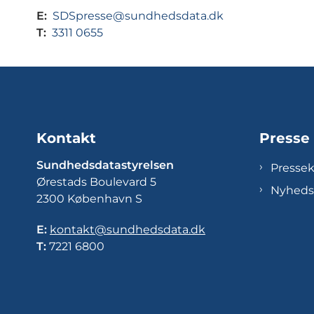
E:
SDSpresse@sundhedsdata.dk
T:
3311 0655
Kontakt
Presse
Sundhedsdatastyrelsen
Presse
Ørestads Boulevard 5
Nyheds
2300 København S
E:
kontakt@sundhedsdata.dk
T:
7221 6800