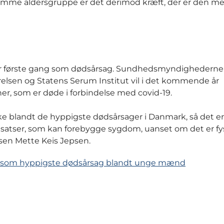
 samme aldersgruppe er det derimod kræft, der er den me
for første gang som dødsårsag. Sundhedsmyndighederne 
relsen og Statens Serum Institut vil i det kommende år
, som er døde i forbindelse med covid-19.
kke blandt de hyppigste dødsårsager i Danmark, så det er
dsatser, som kan forebygge sygdom, uanset om det er fys
lsen Mette Keis Jepsen.
er som hyppigste dødsårsag blandt unge mænd