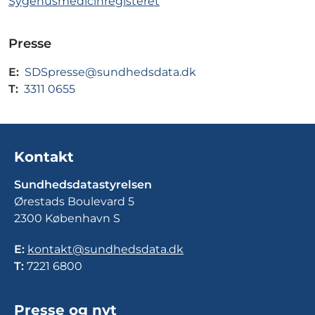
Sygehusmedicinregisteret
Presse
E:
SDSpresse@sundhedsdata.dk
T:
3311 0655
Kontakt
Sundhedsdatastyrelsen
Ørestads Boulevard 5
2300 København S
E:
kontakt@sundhedsdata.dk
T:
7221 6800
Presse og nyt