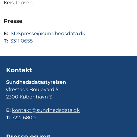
Keis Jepsen.
Presse
E:
SDSpresse@sundhedsdata.dk
T:
3311 0655
Kontakt
Sundhedsdatastyrelsen
Ørestads Boulevard 5
2300 København S
E:
kontakt@sundhedsdata.dk
T:
7221 6800
Presse og nyt