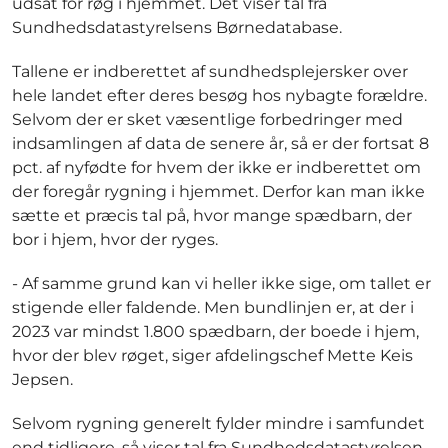
udsat for røg i hjemmet. Det viser tal fra
Sundhedsdatastyrelsens Børnedatabase.
Tallene er indberettet af sundhedsplejersker over
hele landet efter deres besøg hos nybagte forældre.
Selvom der er sket væsentlige forbedringer med
indsamlingen af data de senere år, så er der fortsat 8
pct. af nyfødte for hvem der ikke er indberettet om
der foregår rygning i hjemmet. Derfor kan man ikke
sætte et præcis tal på, hvor mange spædbarn, der
bor i hjem, hvor der ryges.
- Af samme grund kan vi heller ikke sige, om tallet er
stigende eller faldende. Men bundlinjen er, at der i
2023 var mindst 1.800 spædbarn, der boede i hjem,
hvor der blev røget, siger afdelingschef Mette Keis
Jepsen.
Selvom rygning generelt fylder mindre i samfundet
end tidligere, så viser tal fra Sundhedsdatastyrelsen,