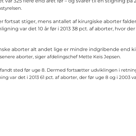
var 325 flere end året før – og svarer til en stigning på 2 
styrelsen.
r fortsat stiger, mens antallet af kirurgiske aborter falder
ligning var det 10 år før i 2013 38 pct. af aborter, hvor de
nske aborter alt andet lige er mindre indgribende end k
nere aborter, siger afdelingschef Mette Keis Jepsen.
3 fandt sted før uge 8. Dermed fortsætter udviklingen i retning
ning var det i 2013 61 pct. af aborter, der før uge 8 og i 2003 v