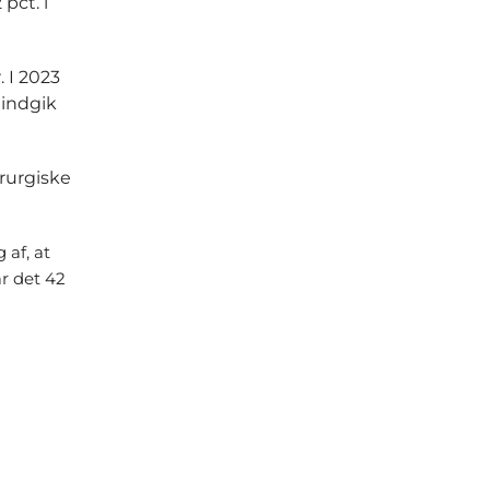
pct. i
. I 2023
r indgik
irurgiske
 af, at
ar det 42