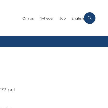
Om os
Nyheder
Job
English
 77 pct.