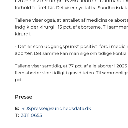
I 2023 blev der udført 15.260 aborter i Danmark. Det 
forhold til året før.
Det viser nye tal fra Sundhedsdata
Tallene viser også, at antallet af medicinske aborte
indgik der kirurgi i 15 pct. af aborterne. Til sammen
kirurgi.
- Det er som udgangspunkt positivt, fordi medici
aborter.
Det samme kan man sige om tidlige kontra se
Tallene viser samtidig, at 77 pct. af alle aborter i 202
flere aborter sker tidligt i graviditeten. Til sammenlig
pct.
Presse
E:
SDSpresse@sundhedsdata.dk
T:
3311 0655