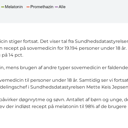
in stiger fortsat. Det viser tal fra Sundhedsdatastyrelsen
 recept på sovemedicin for 19.194 personer under 18 år. 
g på 14 pct.
in, mens brugen af andre typer sovemedicin er faldende
emedicin til personer under 18 år. Samtidig ser vi fortsa
fdelingschef i Sundhedsdatastyrelsen Mette Keis Jepsen
påvirker døgnrytme og søvn. Antallet af børn og unge, de
blev der indløst recept på melatonin til 98% af de brugere