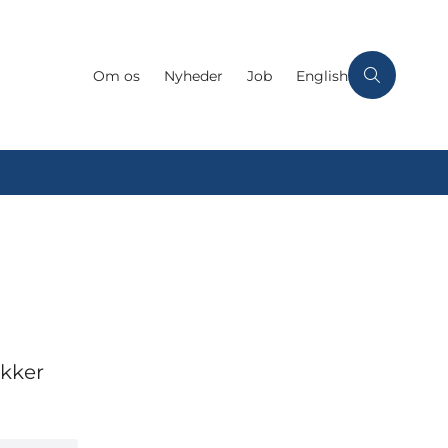
Om os
Nyheder
Job
English
ækker