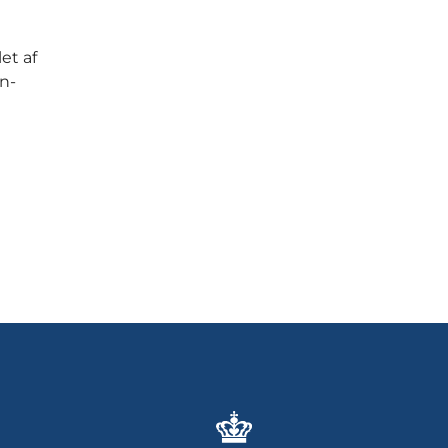
et af
in-