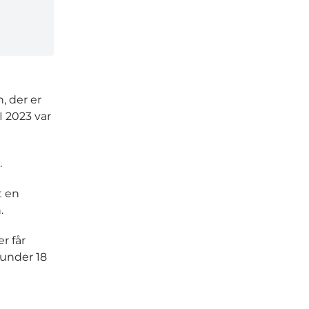
, der er
I 2023 var
.
t en
.
r får
 under 18