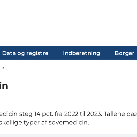
Data og registre
Indberetning
Borger
cin
in
icin steg 14 pct. fra 2022 til 2023. Tallene d
rskellige typer af sovemedicin.