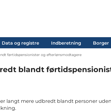
Data og registre
Indberetning
Borger
dt førtidspensionister og efterlønsmodtagere
dt blandt førtidspensionis
er langt mere udbredt blandt personer uden
lkning.