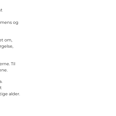
st
demens og
et om,
rgelse,
rne. Til
ene.
a.
t
tige alder.