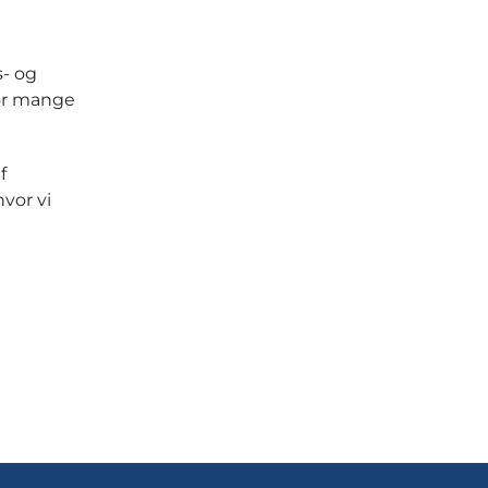
s- og
or mange
f
vor vi