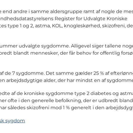
re end andre i samme aldersgruppe ramt af nogle de me
undhedsdatastyrelsens Register for Udvalgte Kroniske
s type 1 og 2, astma, KOL, knogleskørhed, skizofreni, 
un rummer udvalgte sygdomme. Alligevel siger tallene nog
dt blandt mennesker, der får behov for offentlig forsø
n af de 7 sygdomme. Det samme gælder 25 % af efterlønne
den arbejdsdygtige alder, der har mindst en af sygdomm
redte af de kroniske sygdomme type 2 diabetes og astm
r ofte i den generelle befolkning, der er udbredt bland
r har således skizofreni mod 1 % generelt i den arbejdsdyg
isk sygdom