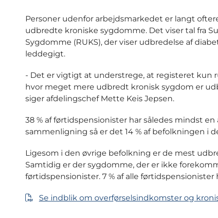
Personer udenfor arbejdsmarkedet er langt ofte
udbredte kroniske sygdomme. Det viser tal fra S
Sygdomme (RUKS), der viser udbredelse af diabete
leddegigt.
- Det er vigtigt at understrege, at registeret k
hvor meget mere udbredt kronisk sygdom er udbre
siger afdelingschef Mette Keis Jepsen.
38 % af førtidspensionister har således mindst e
sammenligning så er det 14 % af befolkningen i 
Ligesom i den øvrige befolkning er de mest udb
Samtidig er der sygdomme, der er ikke forekomme
førtidspensionister. 7 % af alle førtidspensioniste
Se indblik om overførselsindkomster og kron