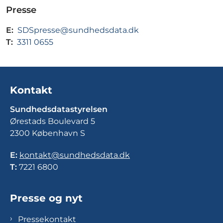
Presse
E:
SDSpresse@sundhedsdata.dk
T:
3311 0655
Kontakt
Sundhedsdatastyrelsen
Ørestads Boulevard 5
2300 København S
E:
kontakt@sundhedsdata.dk
T:
7221 6800
Presse og nyt
Pressekontakt