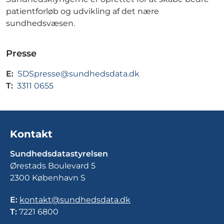
patientforløb og udvikling af det nære
sundhedsvæsen.
Presse
E:
SDSpresse@sundhedsdata.dk
T:
3311 0655
Kontakt
Sundhedsdatastyrelsen
Ørestads Boulevard 5
2300 København S
E:
kontakt@sundhedsdata.dk
T:
7221 6800