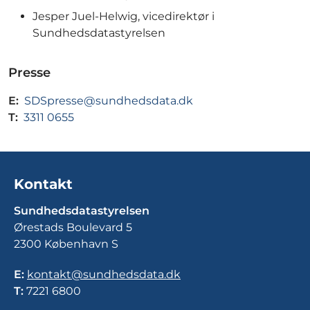
Jesper Juel-Helwig, vicedirektør i
Sundhedsdatastyrelsen
Presse
E:
SDSpresse@sundhedsdata.dk
T:
3311 0655
Kontakt
Sundhedsdatastyrelsen
Ørestads Boulevard 5
2300 København S
E:
kontakt@sundhedsdata.dk
T:
7221 6800