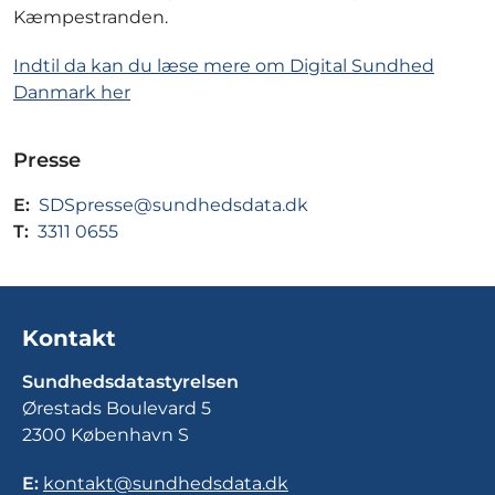
Kæmpestranden.
Indtil da kan du læse mere om Digital Sundhed
Danmark her
Presse
E:
SDSpresse@sundhedsdata.dk
T:
3311 0655
Kontakt
Sundhedsdatastyrelsen
Ørestads Boulevard 5
2300 København S
E:
kontakt@sundhedsdata.dk