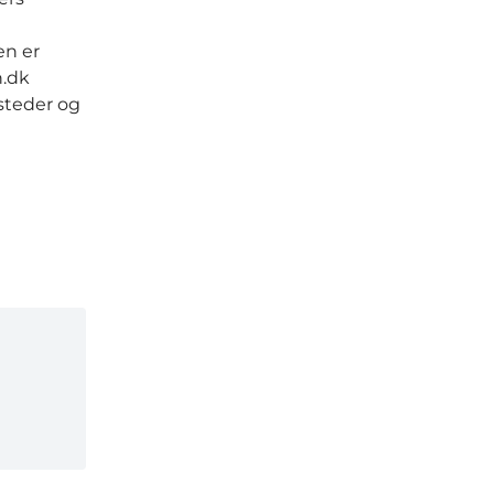
en er
n.dk
bsteder og