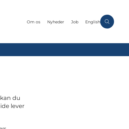
Om os
Nyheder
Job
English
 kan du
de lever
ers