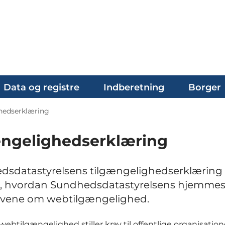
Data og registre
Indberetning
Borger
hedserklæring
ængelighedserklæring
edsdatastyrelsens tilgængelighedserklæring
, hvordan Sundhedsdatastyrelsens hjemmesi
ravene om webtilgængelighed.
ebtilgængelighed stiller krav til offentlige organisation