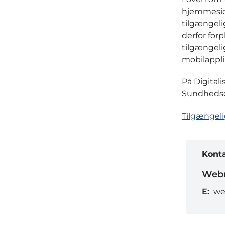
hjemmeside
tilgængeli
derfor for
tilgængeli
mobilappli
På Digital
Sundhedsd
Tilgængel
Kont
Webr
E:
we