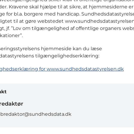
r. Kravene skal hjælpe til at sikre, at hjemmesiderne er
ge for bl.a. borgere med handicap. Sundhedsdatastyrels
pligtet til at gøre webstedet www.sundhedsdatastyrelse
gt, jf. ”Lov om tilgængelighed af offentlige organers we
kationer”.
iseringsstyrelsens hjemmeside kan du læse
atastyrelsens tilgængelighedserklæring:
ighedserklæring for www.sundhedsdatastyrelsen.dk
akt
edaktør
bredaktor@sundhedsdata.dk