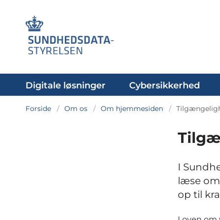
Digitale løsninger
Cybersikkerhed
Forside
Om os
Om hjemmesiden
Tilgængelig
Tilg
I Sundh
læse om
op til k
Loven om w