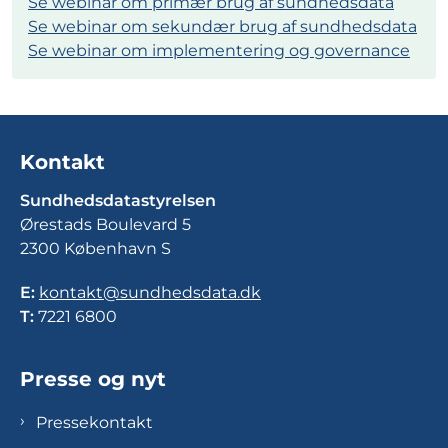
Se webinar om primær brug af sundhedsdata
Se webinar om sekundær brug af sundhedsdata
Se webinar om implementering og governance
Kontakt
Sundhedsdatastyrelsen
Ørestads Boulevard 5
2300 København S
E:
kontakt@sundhedsdata.dk
T:
7221 6800
Presse og nyt
Pressekontakt