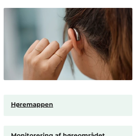
Høremappen
Monitorering af høreområdet