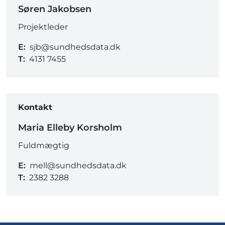
Søren Jakobsen
Projektleder
E:
sjb@sundhedsdata.dk
T:
4131 7455
Kontakt
Maria Elleby Korsholm
Fuldmægtig
E:
mell@sundhedsdata.dk
T:
2382 3288