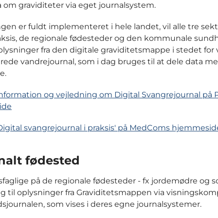
a om graviditeter via eget journalsystem.
gen er fuldt implementeret i hele landet, vil alle tre sekt
ksis, de regionale fødesteder og den kommunale sund
plysninger fra den digitale graviditetsmappe i stedet for 
rede vandrejournal, som i dag bruges til at dele data m
e.
nformation og vejledning om Digital Svangrejournal på 
ide
igital svangrejournal i praksis' på MedComs hjemmesid
nalt fødested
aglige på de regionale fødesteder - fx jordemødre og s
ng til oplysninger fra Graviditetsmappen via visningsk
sjournalen, som vises i deres egne journalsystemer.