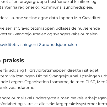
sikret af en brugergruppe bestående af klinikere og it-
anter fra regioner og kommunal sundhedspleje.
de vil kunne se sine egne data i appen Min Graviditet.
ørelsen af Graviditetsmappen udfases de nuværende
ketter - vandrejournalen og svangerskabsjournalen.
aviditetsvisningen i Sundhedsjournalen
 praksis
 får adgang til Graviditetsmappen direkte i sit eget
stem via løsningen Digital Svangrejournal. Løsningen udv
rende Lægers Organisation i samarbejde med PLSP, Me
emleverandørerne.
vangrejournal skal understøtte almen praksis’ arbejdsgan
tsforløbet og sikre, at alle seks lægepraksissystemer fre