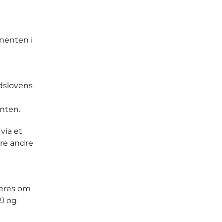
nenten i
dslovens
nten.
via et
re andre
teres om
PJ og