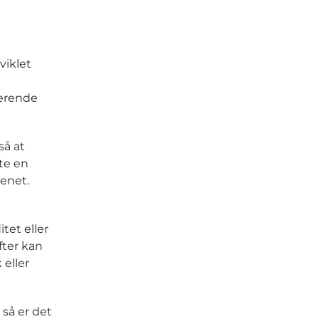
viklet
serende
så at
tte en
enet.
tet eller
fter kan
 eller
 så er det