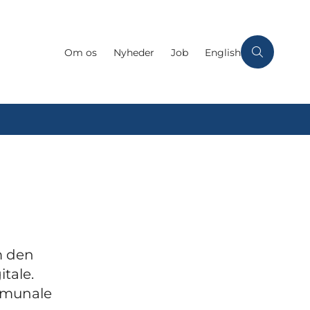
Om os
Nyheder
Job
English
m den
tale.
mmunale