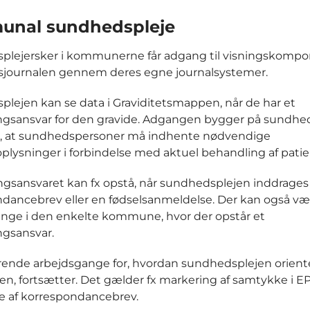
nal sundhedspleje
plejersker i kommunerne får adgang til visningskompo
journalen gennem deres egne journalsystemer.
lejen kan se data i Graviditetsmappen, når de har et
ngsansvar for den gravide. Adgangen bygger på sundhe
m, at sundhedspersoner må indhente nødvendige
plysninger i forbindelse med aktuel behandling af patie
gsansvaret kan fx opstå, når sundhedsplejen inddrages 
dancebrev eller en fødselsanmeldelse. Der kan også væ
nge i den enkelte kommune, hvor der opstår et
gsansvar.
ende arbejdsgange for, hvordan sundhedsplejen orien
ten, fortsætter. Det gælder fx markering af samtykke i E
e af korrespondancebrev.