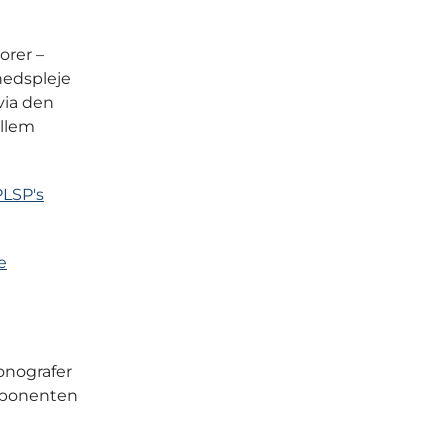
orer –
hedspleje
via den
ellem
PLSP's
e
onografer
omponenten