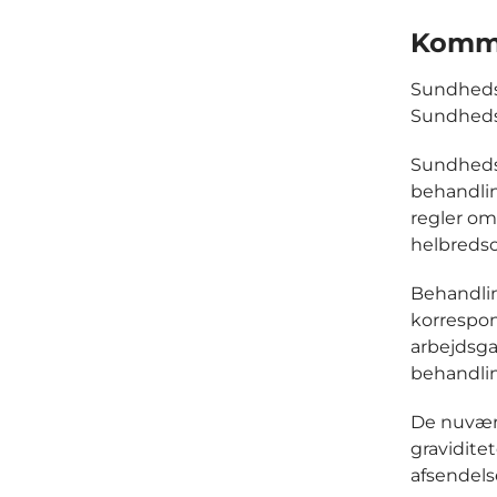
Kommu
Sundheds
Sundheds
Sundhedsp
behandli
regler o
helbredso
Behandlin
korrespon
arbejdsga
behandlin
De nuvær
gravidite
afsendels