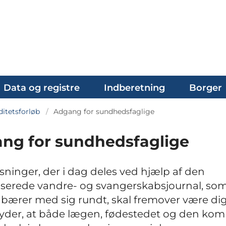
Data og registre
Indberetning
Borger
iditetsforløb
Adgang for sundhedsfaglige
ng for sundhedsfaglige
sninger, der i dag deles ved hjælp af den
serede vandre- og svangerskabsjournal, so
 bærer med sig rundt, skal fremover være digi
yder, at både lægen, fødestedet og den ko