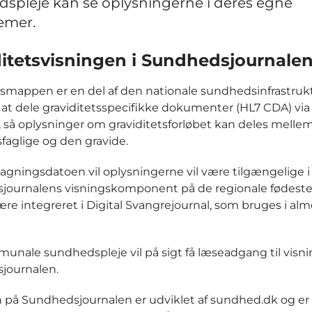
spleje kan se oplysningerne i deres egne
emer.
ditetsvisningen i Sundhedsjournale
tsmappen er en del af den nationale sundhedsinfrastruk
l at dele graviditetsspecifikke dokumenter (HL7 CDA) via
r, så oplysninger om graviditetsforløbet kan deles melle
aglige og den gravide.
tagningsdatoen vil oplysningerne vil være tilgængelige i
journalens visningskomponent på de regionale fødeste
være integreret i Digital Svangrejournal, som bruges i al
nale sundhedspleje vil på sigt få læseadgang til visn
journalen.
 på Sundhedsjournalen er udviklet af sundhed.dk og er