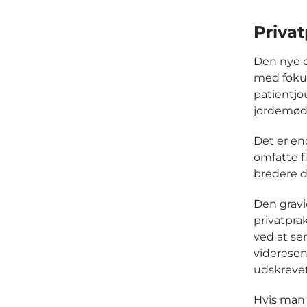
Priva
Den nye di
med fokus
patientjo
jordemødr
Det er en
omfatte fl
bredere d
Den gravi
privatpra
ved at se
videresen
udskrevet
Hvis man f