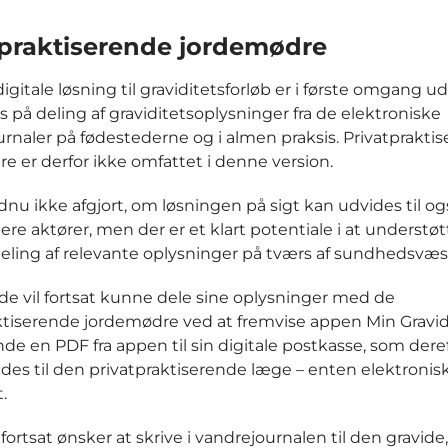
tpraktiserende jordemødre
gitale løsning til graviditetsforløb er i første omgang ud
 på deling af graviditetsoplysninger fra de elektroniske
urnaler på fødestederne og i almen praksis. Privatprakti
e er derfor ikke omfattet i denne version.
dnu ikke afgjort, om løsningen på sigt kan udvides til og
ere aktører, men der er et klart potentiale i at understø
eling af relevante oplysninger på tværs af sundhedsvæs
de vil fortsat kunne dele sine oplysninger med de
ktiserende jordemødre ved at fremvise appen Min Gravidi
nde en PDF fra appen til sin digitale postkasse, som dere
des til den privatpraktiserende læge – enten elektronisk
.
ortsat ønsker at skrive i vandrejournalen til den gravide,