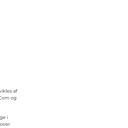
ikles af
dCom og
ge i
mover