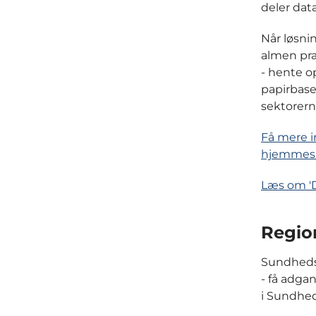
deler dat
Når løsnin
almen pra
- hente o
papirbase
sektorern
Få mere i
hjemmes
Læs om 'D
Regio
Sundhedsf
- få adga
i Sundhed