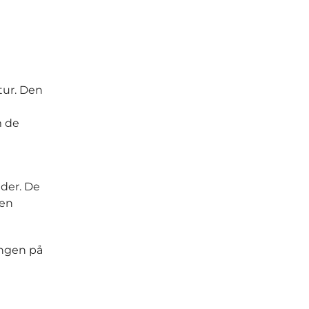
n
tur. Den
m de
der. De
men
ingen på