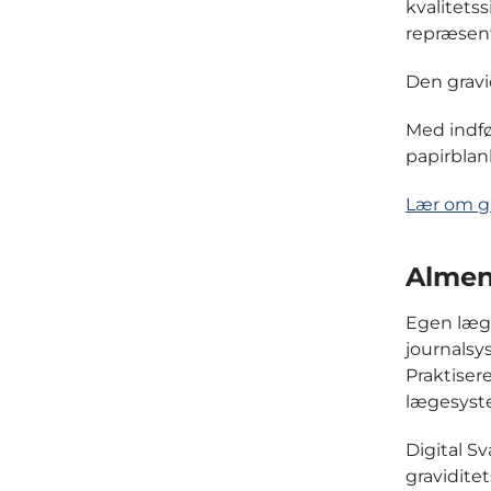
kvalitets
repræsent
Den gravi
Med indf
papirblan
Lær om gr
Almen
Egen læge
journalsy
Praktise
lægesyst
Digital S
gravidite