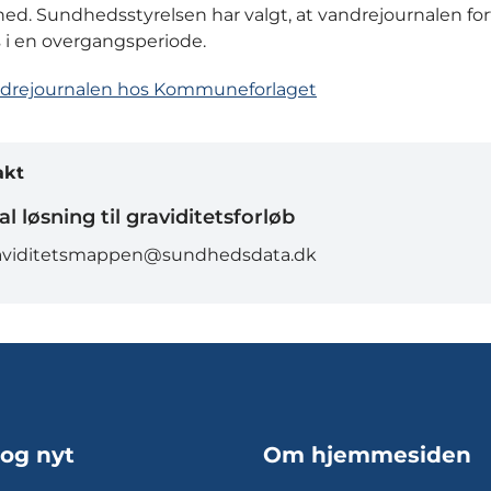
ed. Sundhedsstyrelsen har valgt, at vandrejournalen for
i en overgangsperiode.
andrejournalen hos Kommuneforlaget
akt
al løsning til graviditetsforløb
aviditetsmappen@sundhedsdata.dk
 og nyt
Om hjemmesiden