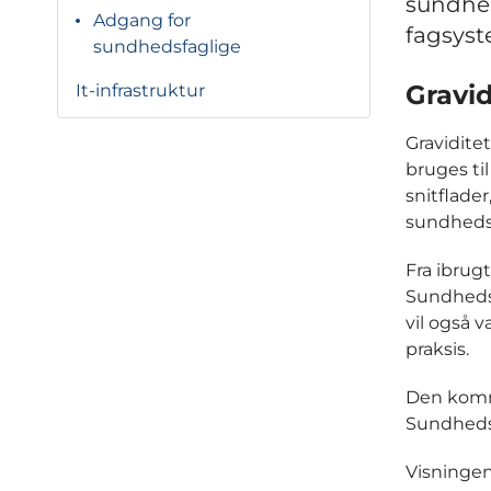
sundhed
Adgang for
fagsyst
sundhedsfaglige
Gravi
It-infrastruktur
Gravidite
bruges ti
snitflade
sundhedsf
Fra ibrug
Sundheds
vil også 
praksis.
Den kommu
Sundheds
Visningen