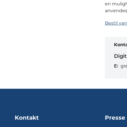
en muligh
anvendes 
Bestil v
Kont
Digit
E:
gr
Kontakt
Presse