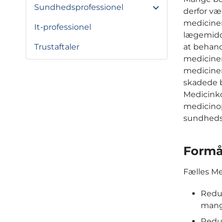
Sundhedsprofessionel
derfor væ
mediciner
It-professionel
lægemidd
at behand
Trustaftaler
mediciner
medicineri
skadede b
Medicinko
medicinop
sundhedsp
Formå
Fælles Me
Reduc
mang
Reduc