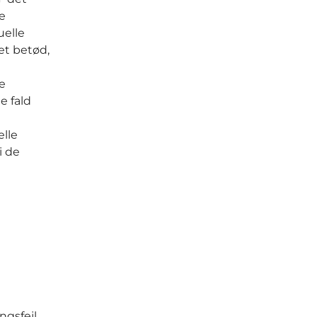
le
uelle
t betød,
e
e fald
elle
i de
gsfejl.