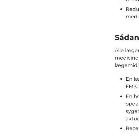
Reduc
medi
Sådan
Alle læger
medicinor
lægemidle
En læ
FMK.
En ho
opdat
sygeh
aktue
Recep