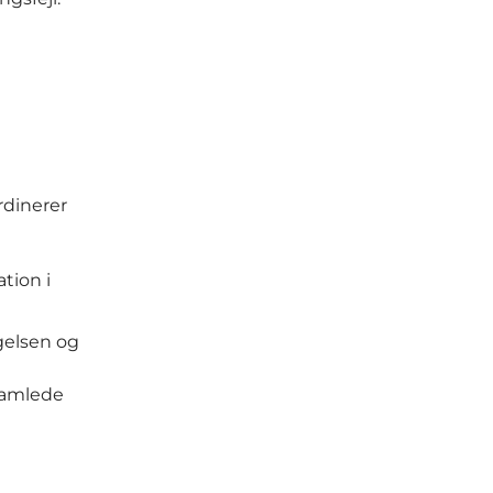
rdinerer
tion i
gelsen og
samlede