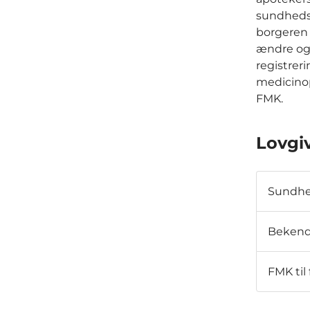
sundhedsp
borgeren 
ændre og 
registreri
medicinop
FMK.
Lovgi
Sundhe
Bekend
FMK til