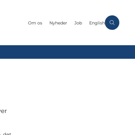
Om os
Nyheder
Job
English
ver
e det