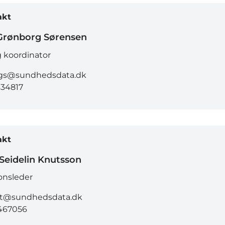
akt
Grønborg Sørensen
g koordinator
gs@sundhedsdata.dk
334817
akt
 Seidelin Knutsson
onsleder
kt@sundhedsdata.dk
467056