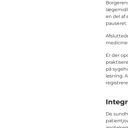
Borgerens
lægemidle
en del af
pauseret.
Afslutted
mediciner
Er der op
praktiser
på sygehu
løsning. 
registrer
Integr
De sundhe
patientjo
apotekers