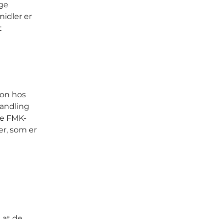
ige
idler er
t
ion hos
handling
le FMK-
er, som er
 at de