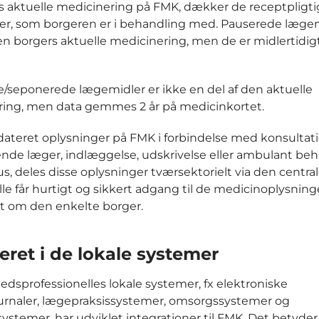
 aktuelle medicinering på FMK, dækker de receptpligt
r, som borgeren er i behandling med. Pauserede lægem
 en borgers aktuelle medicinering, men de er midlertidig
e/seponerede lægemidler er ikke en del af den aktuelle
ing, men data gemmes 2 år på medicinkortet.
dateret oplysninger på FMK i forbindelse med konsultat
ende læger, indlæggelse, udskrivelse eller ambulant be
s, deles disse oplysninger tværsektorielt via den centra
Alle får hurtigt og sikkert adgang til de medicinoplysning
et om den enkelte borger.
eret i de lokale systemer
dsprofessionelles lokale systemer, fx elektroniske
urnaler, lægepraksissystemer, omsorgssystemer og
ystemer, har udviklet integrationer til FMK. Det betyder,