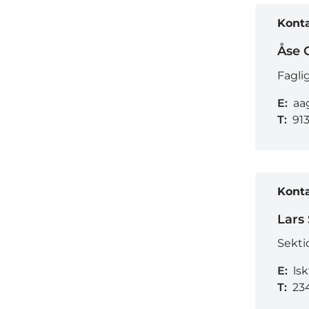
Kont
Åse 
Fagli
E:
aa
T:
91
Kont
Lars
Sekti
E:
ls
T:
23