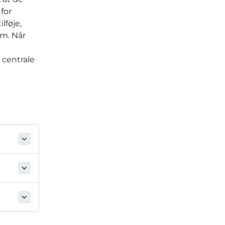
for
lføje,
em. Når
 centrale