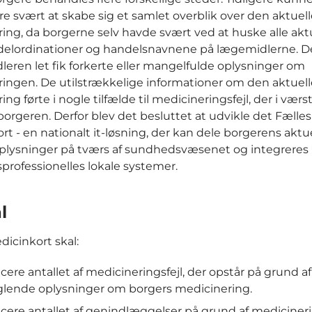
re svært at skabe sig et samlet overblik over den aktuel
ing, da borgerne selv havde svært ved at huske alle akt
elordinationer og handelsnavnene på lægemidlerne. De
leren let fik forkerte eller mangelfulde oplysninger om
ingen. De utilstrækkelige informationer om den aktuell
ng førte i nogle tilfælde til medicineringsfejl, der i værst
orgeren. Derfor blev det besluttet at udvikle det Fælles
rt - en nationalt it-løsning, der kan dele borgerens aktu
lysninger på tværs af sundhedsvæsenet og integreres 
rofessionelles lokale systemer.
l
dicinkort skal:
ere antallet af medicineringsfejl, der opstår på grund af
lende oplysninger om borgers medicinering.
ere antallet af genindlæggelser på grund af medicinerin