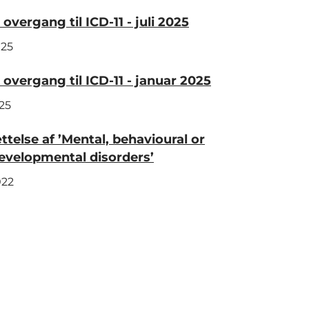
overgang til ICD-11 - juli 2025
025
overgang til ICD-11 - januar 2025
25
telse af ’Mental, behavioural or
evelopmental disorders’
022