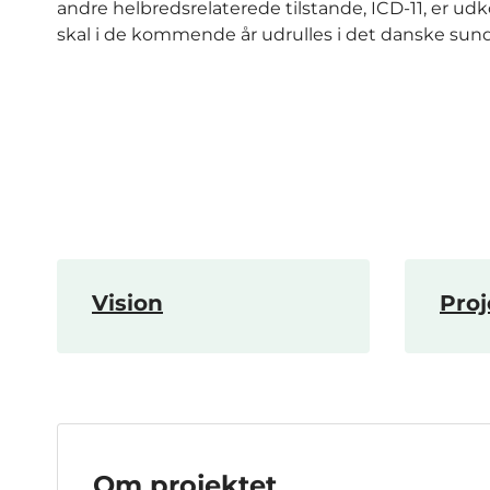
andre helbredsrelaterede tilstande, ICD-11, er u
skal i de kommende år udrulles i det danske su
Vision
Proj
Om projektet