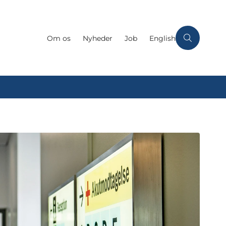
Om os
Nyheder
Job
English