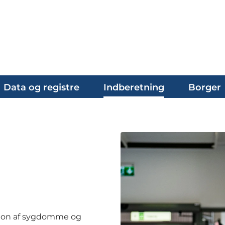
Data og registre
Indberetning
Borger
ation af sygdomme og