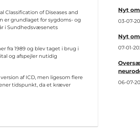
Nyt om 
cal Classification of Diseases and
en er grundlaget for sygdoms- og
03-07-2
går i Sundhedsvæsenets
Nyt om 
07-01-20
 fra 1989 og blev taget i brug i
tal og afspejler nutidig
Oversæt
neurod
 version af ICD, men ligesom flere
06-07-2
 sener tidspunkt, da et kræver