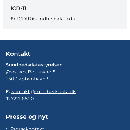
ICD-11
E:
ICD11@sundhedsdata.dk
Kontakt
Sundhedsdatastyrelsen
Ørestads Boulevard 5
2300 København S
E:
kontakt@sundhedsdata.dk
T:
7221 6800
Presse og nyt
Pressekontakt