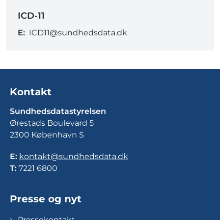
ICD-11
E:
ICD11@sundhedsdata.dk
Kontakt
Sundhedsdatastyrelsen
Ørestads Boulevard 5
2300 København S
E:
kontakt@sundhedsdata.dk
T:
7221 6800
Presse og nyt
Pressekontakt