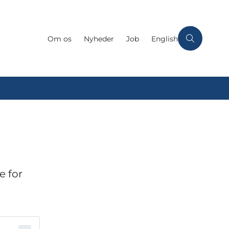
Om os
Nyheder
Job
English
e for