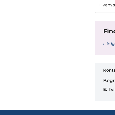
Hvem sk
Fin
Søg
Kont
Begr
E:
be