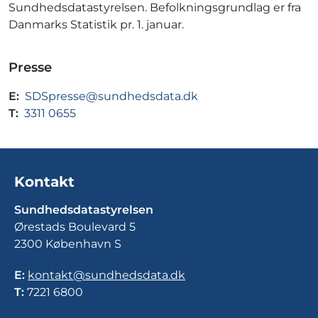
Sundhedsdatastyrelsen. Befolkningsgrundlag er fra
Danmarks Statistik pr. 1. januar.
Presse
E:
SDSpresse@sundhedsdata.dk
T:
3311 0655
Kontakt
Sundhedsdatastyrelsen
Ørestads Boulevard 5
2300 København S
E:
kontakt@sundhedsdata.dk
T:
7221 6800