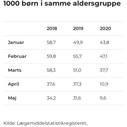
1000 børn i samme aldersgruppe
2018
2019
2020
Januar
58,7
49,9
43,8
Februar
59,8
55,7
47,1
Marts
58,3
51,0
37,7
April
37,6
37,3
10,9
Maj
34,2
31,6
9,6
Kilde: Lægemiddelstatistikregisteret,