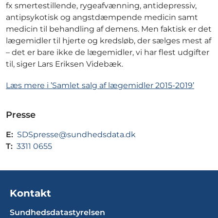
fx smertestillende, rygeafvænning, antidepressiv,
antipsykotisk og angstdæmpende medicin samt
medicin til behandling af demens. Men faktisk er det
lægemidler til hjerte og kredsløb, der sælges mest af
– det er bare ikke de lægemidler, vi har flest udgifter
til, siger Lars Eriksen Videbæk.
Læs mere i ’Samlet salg af lægemidler 2015-2019’
Presse
E:
SDSpresse@sundhedsdata.dk
T:
3311 0655
Kontakt
Sundhedsdatastyrelsen