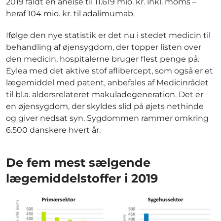
2019 faldt en anelse til 11.619 mio. kr. inkl. moms –
heraf 104 mio. kr. til adalimumab.
Ifølge den nye statistik er det nu i stedet medicin til
behandling af øjensygdom, der topper listen over
den medicin, hospitalerne bruger flest penge på.
Eylea med det aktive stof aflibercept, som også er et
lægemiddel med patent, anbefales af Medicinrådet
til bl.a. aldersrelateret makuladegeneration. Det er
en øjensygdom, der skyldes slid på øjets nethinde
og giver nedsat syn. Sygdommen rammer omkring
6.500 danskere hvert år.
De fem mest sælgende
lægemiddelstoffer i 2019