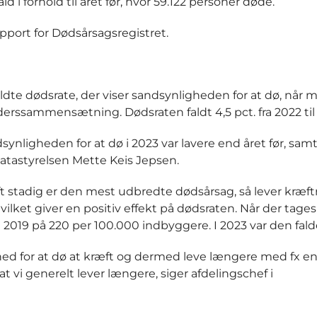
d i forhold til året før, hvor 59.122 personer døde.
port for Dødsårsagsregistret.
aldte dødsrate, der viser sandsynligheden for at dø, når 
derssammensætning. Dødsraten faldt 4,5 pct. fra 2022 til
synligheden for at dø i 2023 var lavere end året før, sa
datastyrelsen Mette Keis Jepsen.
t stadig er den mest udbredte dødsårsag, så lever kræf
ket giver en positiv effekt på dødsraten. Når der tages
 i 2019 på 220 per 100.000 indbyggere. I 2023 var den faldet
ghed for at dø at kræft og dermed leve længere med fx e
 vi generelt lever længere, siger afdelingschef i