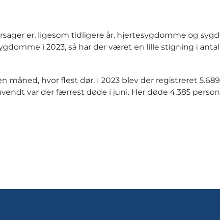
årsager er, ligesom tidligere år, hjertesygdomme og sy
domme i 2023, så har der været en lille stigning i antall
n måned, hvor flest dør. I 2023 blev der registreret 5.68
mvendt var der færrest døde i juni. Her døde 4.385 person