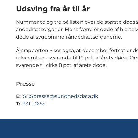
Udsving fra år til år
Nummer to og tre på listen over de største døds
åndedrætsorganer. Mens færre er døde af hjertesyg
døde af sygdomme i åndedrætsorganerne.
Årsrapporten viser også, at december fortsat er de
i december - svarende til 10 pct. af årets døde. O
svarende til cirka 8 pct. af årets døde.
Presse
E:
SDSpresse@sundhedsdata.dk
T:
3311 0655