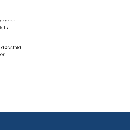
gdomme i
et af
9 dødsfald
er –