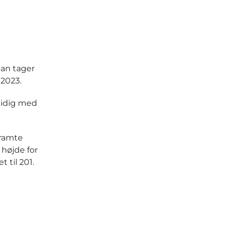
man tager
 2023.
mtidig med
tramte
 højde for
 til 201.
n