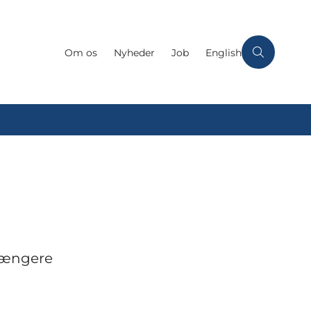
Om os
Nyheder
Job
English
 længere