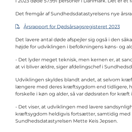
I 2023 døde 57.991 personer i Danmark. Det er et fal
Det fremgår af Sundhedsdatastyrelsens nye årsrap
Årsrapport for Dødsårsagsregisteret 2023
Det lavere antal døde afspejler sig også i den såk
højde for udviklingen i befolkningens køns- og al
- Det lyder meget teknisk, men kernen er, at sand
at vi bliver ældre, siger afdelingschef i Sundheds
Udviklingen skyldes blandt andet, at selvom kræf
længere med deres kræftsygdom end tidligere, hvil
forskelle i køn og alder, så var dødsraten for kræft
- Det viser, at udviklingen med lavere sandsynli
kræftsygdom heldigvis fortsætter, samtidig med at
Sundhedsdatastyrelsen Mette Keis Jepsen.