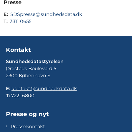
Presse
E:
SDSpresse@sundhedsdata.dk
T:
3311 0655
Kontakt
Sundhedsdatastyrelsen
Ørestads Boulevard 5
2300 København S
E:
kontakt@sundhedsdata.dk
T:
7221 6800
Presse og nyt
Pressekontakt