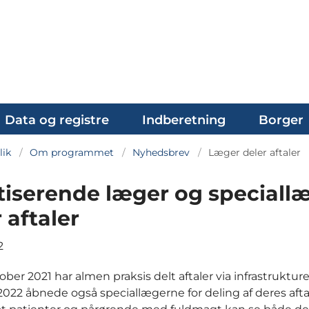
Data og registre
Indberetning
Borger
lik
Om programmet
Nyhedsbrev
Læger deler aftaler
tiserende læger og speciall
 aftaler
2
ober 2021 har almen praksis delt aftaler via infrastruktur
 2022 åbnede også speciallægerne for deling af deres afta