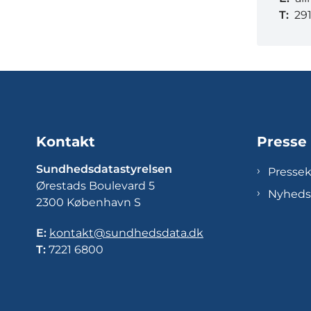
T:
29
Kontakt
Presse
Sundhedsdatastyrelsen
Presse
Ørestads Boulevard 5
Nyheds
2300 København S
E:
kontakt@sundhedsdata.dk
T:
7221 6800