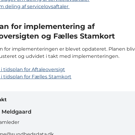
m deling af servicelovsaftaler
lan for implementering af
eoversigten og Fælles Stamkort
n for implementeringen er blevet opdateret. Planen bliv
usteret og udvidet i takt med implementeringen.
 tidsplan for Aftaleoversigt
i tidsplan for Fælles Stamkort
akt
n Meldgaard
amleder
lme@sundhedsdata.dk