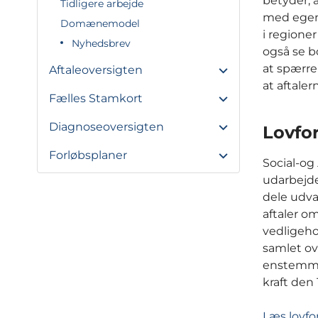
betyder, 
Tidligere arbejde
med egen
Domænemodel
i regione
Nyhedsbrev
også se b
at spærre
Aftaleoversigten
at aftaler
Fælles Stamkort
Diagnoseoversigten
Lovfo
Forløbsplaner
Social-og
udarbejde
dele udva
aftaler o
vedligeho
samlet ove
enstemmig
kraft den 
Læs lovfo