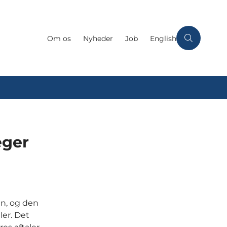
Om os
Nyheder
Job
English
æger
en, og den
ler. Det