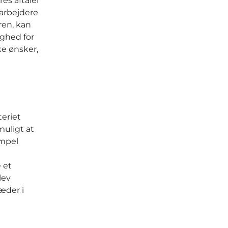
es aftaler
arbejdere
ren, kan
ighed for
ke ønsker,
eriet
muligt at
empel
 et
lev
æder i