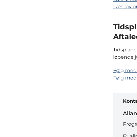
Læs lov o
Tidsp
Aftal
Tidsplane
løbende j
Følg med i
Følg med 
Kont
Alla
Progr
E:
al