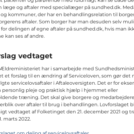
at patienter og pårørende med fuldmagt kan se både der
 læge og aftaler med speciallæger på sundhed.dk. Med
r og kommuner, der har en behandlingsrelation til borge
orgerens aftaler. Som borger har man desuden selv mul
 for delingen af egne aftaler på sundhed.dk, hvis man ik
ne kan ses af andre.
rslag vedtaget
 Ældreministeriet har i samarbejde med Sundhedsminist
t et forslag til en ændring af Serviceloven, som gør det 
lgte servicelovsaftaler i Aftaleoversigten. Det er for eks
m personlig pleje og praktisk hjælp i hjemmet eller
ldende træning. Det skal give borgere og medarbejdere
rblik over aftaler til brug i behandlingen. Lovforslaget b
t vedtaget af Folketinget den 21. december 2021 og tr
1. marts 2022.
rslaget om deling af servicelovsaftaler