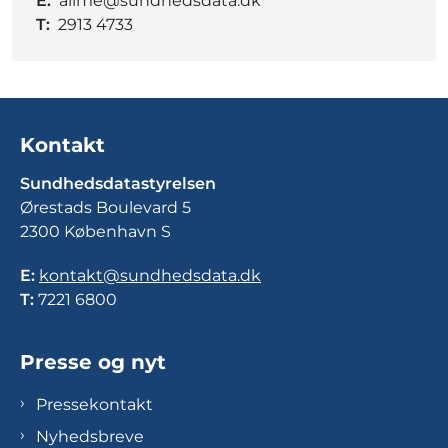
E:
allme@sundhedsdata.dk
T:
2913 4733
Kontakt
Sundhedsdatastyrelsen
Ørestads Boulevard 5
2300 København S
E:
kontakt@sundhedsdata.dk
T:
7221 6800
Presse og nyt
Pressekontakt
Nyhedsbreve