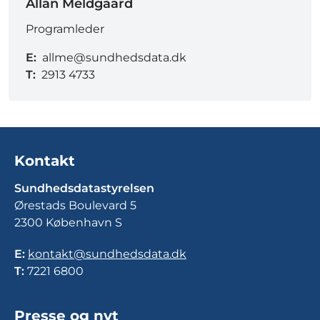
Allan Meldgaard
Programleder
E:
allme@sundhedsdata.dk
T:
2913 4733
Kontakt
Sundhedsdatastyrelsen
Ørestads Boulevard 5
2300 København S
E:
kontakt@sundhedsdata.dk
T:
7221 6800
Presse og nyt