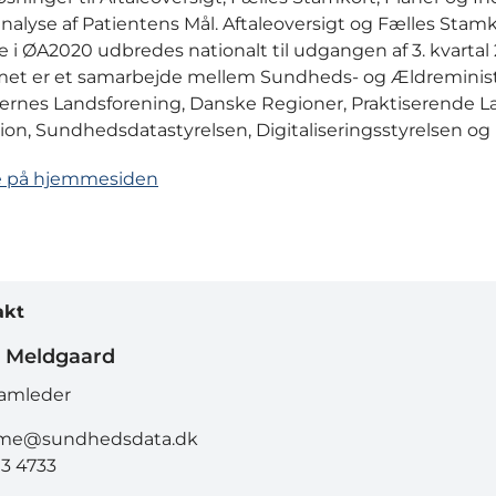
nalyse af Patientens Mål. Aftaleoversigt og Fælles Stamk
le i ØA2020 udbredes nationalt til udgangen af 3. kvartal 
et er et samarbejde mellem Sundheds- og Ældreminist
nes Landsforening, Danske Regioner, Praktiserende 
ion, Sundhedsdatastyrelsen, Digitaliseringsstyrelsen 
 på hjemmesiden
akt
n Meldgaard
amleder
lme@sundhedsdata.dk
13 4733