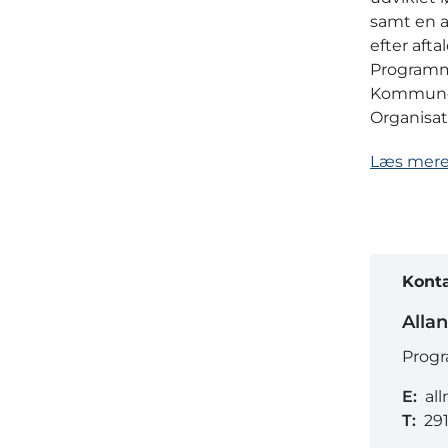
samt en a
efter afta
Programm
Kommuner
Organisat
Læs mere
Kont
Alla
Progr
E:
al
T:
29