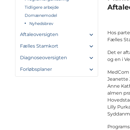
Aftale
Tidligere arbejde
Domænemodel
Nyhedsbrev
Hos parte
Aftaleoversigten
Fælles Sta
Fælles Stamkort
Det er af
Diagnoseoversigten
og en i V
Forløbsplaner
MedCom s
Jeanette 
Anne Kath
almen pra
Hovedstad
Lilly Pur
Syddanma
Programse