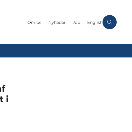
Om os
Nyheder
Job
English
af
 i