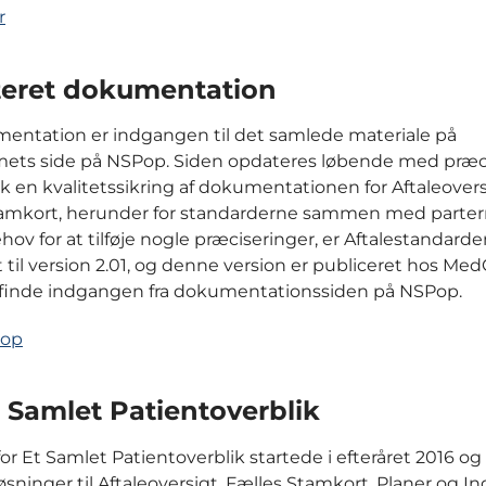
r
eret dokumentation
entation er indgangen til det samlede materiale på
ets side på NSPop. Siden opdateres løbende med præci
gik en kvalitetssikring af dokumentationen for Aftaleover
tamkort, herunder for standarderne sammen med parter
hov for at tilføje nogle præciseringer, er Aftalestandard
 til version 2.01, og denne version er publiceret hos M
 finde indgangen fra dokumentationssiden på NSPop.
Pop
 Samlet Patientoverblik
or Et Samlet Patientoverblik startede i efteråret 2016 og
øsninger til Aftaleoversigt, Fælles Stamkort, Planer og In