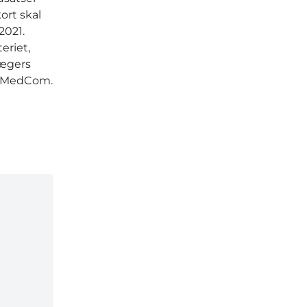
ort skal
2021.
eriet,
Lægers
og MedCom.