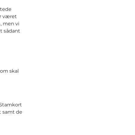
ttede
ar været
, men vi
et sådant
som skal
 Stamkort
t samt de