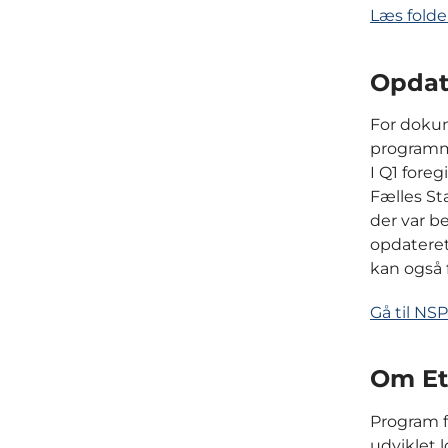
Læs folde
Opdat
For dokum
programm
I Q1 fore
Fælles S
der var be
opdateret
kan også
Gå til NS
Om Et
Program f
udviklet l