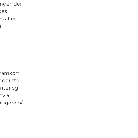
inger, der
ldes
es at en
.
stamkort,
 der stor
enter og
 via
rugere på