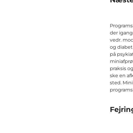
Programst
der igang
vedr. mod
og diabete
på psykia
miniafprø
praksis o
ske en af
sted. Min
programst
Fejri