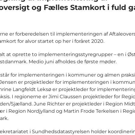
oversigt og Fælles Stamkort i fuld 
rne er forberedelsen til implementeringen af Aftaleover
mkort for alvor startet op her i foråret 2020.
talt at oprette to implementeringsstyregrupper – en i 
estdanmark. Medio juni afholdes de første møder.
tår for implementeringen i kommuner og almen praksi
Jensen er projektleder for implementeringen i kommun
rine Langfeldt Leksø er projektleder for implementerin
ksis. I regionerne er Jimi Claussen projektleder for Regi
en/Sjælland. June Richter er projektleder i Region Midtj
kær i Region Nordjylland og Martin Frode Terkelsen i Reg
rk.
kretariatet i Sundhedsdatastyrelsen holder koordiner