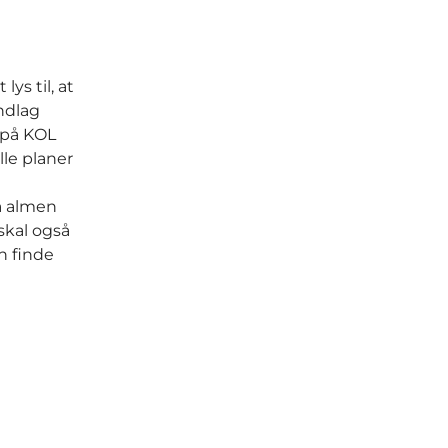
ys til, at
ndlag
 på KOL
lle planer
ra almen
skal også
n finde