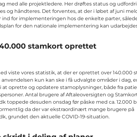
dag med alle projektledere. Her drøftes status og udfordr
res og håndteres. Det forventes, at der i løbet af juni me
r ind for implementeringen hos de enkelte parter, såled
dsplan for den nationale implementering kan udarbejdes
140.000 stamkort oprettet
ed viste vores statistik, at der er oprettet over 140.000 
 anvendelsen kun kan ske i få udvalgte områder i dag, er
 i at oprette og opdatere stamoplysninger, både fra pati
ersoner. Antal brugere af Aftaleoversigten og Stamkort
dk toppede desuden onsdag før påske med ca. 12.000 b
formentlig da der var ekstraordinært mange brugere på
k, grundet den aktuelle COVID-19-situation.
skridt i deling af planer