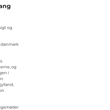
gang
sigt og
Østdanmark
s.
erne, og
gen i
on
ylland,
ion
ingsmøder