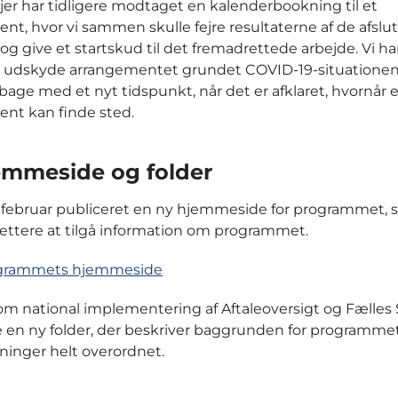
jer har tidligere modtaget en kalenderbookning til et
nt, hvor vi sammen skulle fejre resultaterne af de afslu
 og give et startskud til det fremadrettede arbejde. Vi h
at udskyde arrangementet grundet COVID-19-situationen
lbage med et nyt tidspunkt, når det er afklaret, hvornår 
nt kan finde sted.
emmeside og folder
i februar publiceret en ny hjemmeside for programmet, 
lettere at tilgå information om programmet.
rogrammets hjemmeside
om national implementering af Aftaleoversigt og Fælles
e en ny folder, der beskriver baggrunden for programme
sninger helt overordnet.