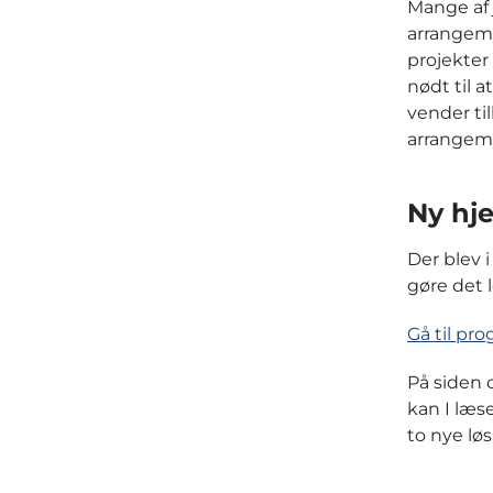
Mange af 
arrangeme
projekter
nødt til 
vender ti
arrangeme
Ny hj
Der blev 
gøre det 
Gå til p
På siden 
kan I læs
to nye lø