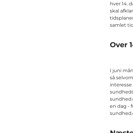
hver 14. 
skal afkla
tidsplane
samlet ti
Over 
I juni mån
så selvom
interesse
sundhedsp
sundhed.
en dag - 
sundhed.d
Næste 