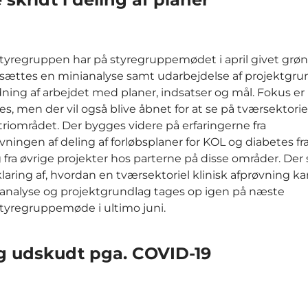
yregruppen har på styregruppemødet i april givet grønt l
sættes en minianalyse samt udarbejdelse af projektgru
ning af arbejdet med planer, indsatser og mål. Fokus er
s, men der vil også blive åbnet for at se på tværsektorie
triområdet. Der bygges videre på erfaringerne fra
vningen af deling af forløbsplaner for KOL og diabetes f
g fra øvrige projekter hos parterne på disse områder. Der 
klaring af, hvordan en tværsektoriel klinisk afprøvning ka
ianalyse og projektgrundlag tages op igen på næste
yregruppemøde i ultimo juni.
ng udskudt pga. COVID-19