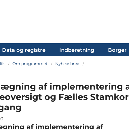
Data og registre
Indberetning
Borger
lik
Om programmet
Nyhedsbrev
lægning af implementering 
leoversigt og Fælles Stamkort
 gang
20
ægning af implementering af