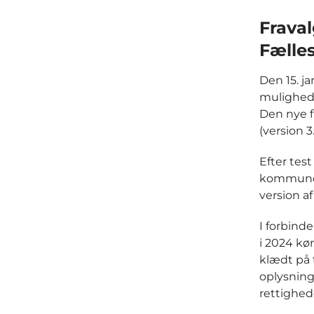
Fraval
Fælle
Den 15. ja
mulighed f
Den nye f
(version 3.
Efter test
kommuner
version a
I forbind
i 2024 kø
klædt på 
oplysning
rettighede