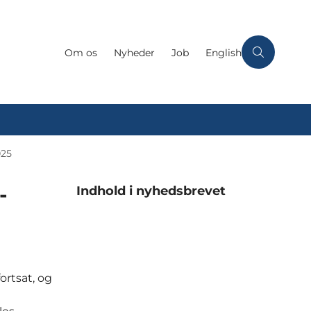
Om os
Nyheder
Job
English
025
-
Indhold i nyhedsbrevet
ortsat, og