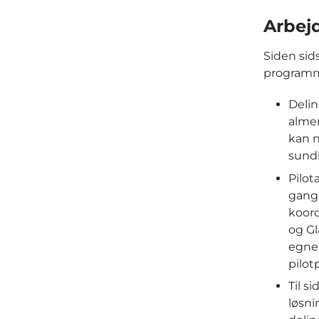
Arbej
Siden sid
programm
Delin
almen
kan n
sundh
Pilot
gang 
koord
og G
egne 
pilot
Til s
løsni