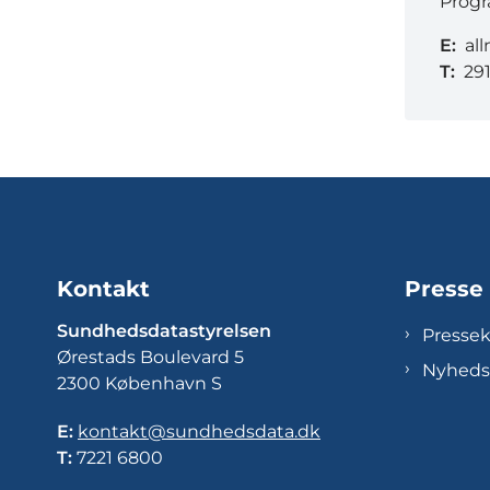
Progr
E:
al
T:
29
Kontakt
Presse
Sundhedsdatastyrelsen
Presse
Ørestads Boulevard 5
Nyheds
2300 København S
E:
kontakt@sundhedsdata.dk
T:
7221 6800