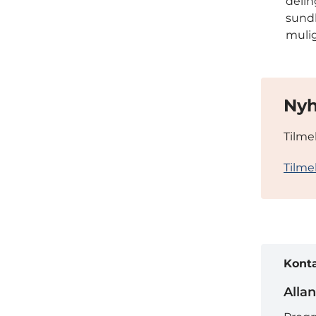
delin
sundh
mulig
Nyh
Tilme
Tilme
Kont
Alla