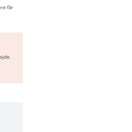
re får
ejde.