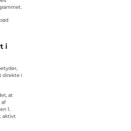
les
ogrammet.
 bød
 i
betyder,
 direkte i
et, at
 af
en 1.
 aktivt