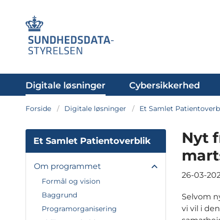
Digitale løsninger
Cybersikkerhed
Forside
Digitale løsninger
Et Samlet Patientoverb
Nyt f
Et Samlet Patientoverblik
mart
Om programmet
26-03-20
Formål og vision
Baggrund
Selvom ny
vi vil i d
Programorganisering