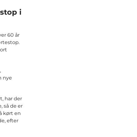
stop i
ver 60 år
ertestop.
ort
,
n nye
, har der
 så de er
å kørt en
e, efter