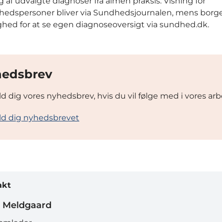
g af udvalgte diagnoser fra almen praksis. Visning for
edspersoner bliver via Sundhedsjournalen, mens borge
hed for at se egen diagnoseoversigt via sundhed.dk.
edsbrev
ld dig vores nyhedsbrev, hvis du vil følge med i vores arb
ld dig nyhedsbrevet
akt
n Meldgaard