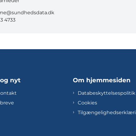
amleder
lme@sundhedsdata.dk
13 4733
 og nyt
Om hjemmesiden
kontakt
Databeskyttelsespolitik
breve
Cookies
Tilgængelighedserklær