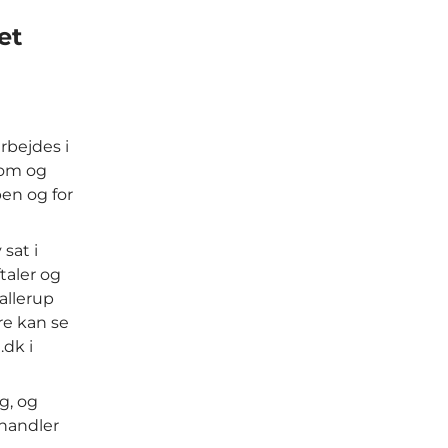
et
arbejdes i
dom og
en og for
sat i
taler og
allerup
re kan se
dk i
g, og
mhandler