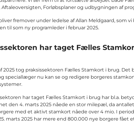
spartnere. Vi ser frem til at fortsætte arbejdet både Fæl
 Aftaleoversigten, Forløbsplaner og udbygningen af pr
bliver fremover under ledelse af Allan Meldgaard, som vi
 til som ny programleder i februar 2025.
ssektoren har taget Fælles Stamkort
 af 2025 tog praksissektoren Fælles Stamkort i brug. Det 
og speciallæger nu kan se og redigere borgeres stamkort
systemer.
ssektoren har taget Fælles Stamkort i brug har bl.a. betyd
t den 4. marts 2025 nåede en stor milepæl, da antallet
rgere med et aktivt stamkort nåede over 4 mio. I period
l 25. marts 2025 har mere end 800.000 nye borgere fået et