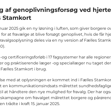
g af genoplivningsforsøg ved hjerte
s Stamkort
nuar 2025 gik en ny løsning i luften, som giver borgere o
or at fravælge at blive forsøgt genoplivet, hvis de får hj
ravalgsoplysning deles via en ny version af Fælles Stamk
0).
 -og certificeringsforløb i 17 fagsystemer har alle regioner
 og praktiserende læger -og speciallæger nu taget de
f Fælles Stamkort i brug.
else med at oplysningen er kommet ind i Fælles Stamkort
rt en kommunikationsindsats målrettet sundhedsfaglige,
til at håndtere den nye mulighed for fravalg. Der har ogs
skampagne om fravalget målrettet borgere og pårørend
n trådte i kraft 15. januar 2025.