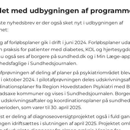
det med udbygningen af programm
ste nyhedsbrev er der også sket nyt i udbygningen af
et:
g af forløbsplaner gik i drift i juni 2024. Forløbsplaner ud
 praksis for patienter med diabetes, KOL og hjertesyg
u også ses af borgere på sundhed.dk og i Min Læge-app
edsfaglige i Sundhedsjournalen.
afprøvningen af deling af planer på psykiatriområdet blev 
i oktober 2024. I pilotafprøvningen deles udskrivningsaf
inationsplaner fra Region Hovedstaden Psykiatri med B
ladsaxe kommuner og vises i Sundhedsjournalen. Borge
udskrivningsaftaler og koordinationsplaner på sundhed.
perioden, som varer til 30. april 2025.
idst er deling af diagnoseoversigtprojektet også i fuld gan
ngen idriftsættes i slutningen af april 2025. Projektet o