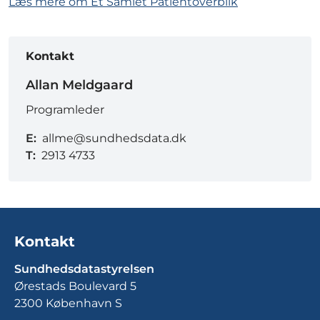
Læs mere om Et Samlet Patientoverblik
Kontakt
Allan Meldgaard
Programleder
E:
allme@sundhedsdata.dk
T:
2913 4733
Kontakt
Sundhedsdatastyrelsen
Ørestads Boulevard 5
2300 København S