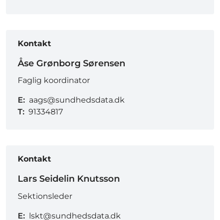
Kontakt
Åse Grønborg Sørensen
Faglig koordinator
E:
aags@sundhedsdata.dk
T:
91334817
Kontakt
Lars Seidelin Knutsson
Sektionsleder
E:
lskt@sundhedsdata.dk