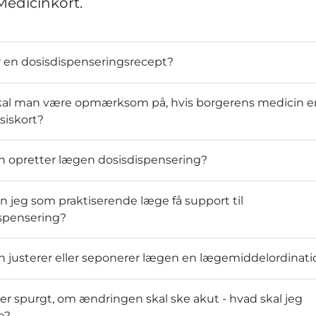
Medicinkort.
 en dosisdispenseringsrecept?
kal man være opmærksom på, hvis borgerens medicin e
siskort?
 opretter lægen dosisdispensering?
n jeg som praktiserende læge få support til
spensering?
 justerer eller seponerer lægen en lægemiddelordinati
ver spurgt, om ændringen skal ske akut - hvad skal jeg
e?