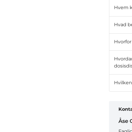
Hvem ka
Hvad be
Hvorfor
Hvordan
dosisdi
Hvilken
Kont
Åse 
Fagli