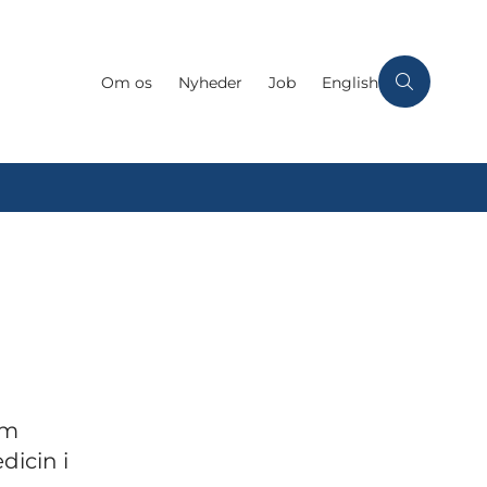
Om os
Nyheder
Job
English
om
dicin i