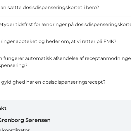
n sætte dosisdispenseringskortet i bero?
tyder tidsfrist for ændringer på dosisdispenseringskort
 ringer apoteket og beder om, at vi retter på FMK?
 fungerer automatisk afsendelse af receptanmodninger
spensering?
 gyldighed har en dosisdispenseringsrecept?
akt
Grønborg Sørensen
g koordinator