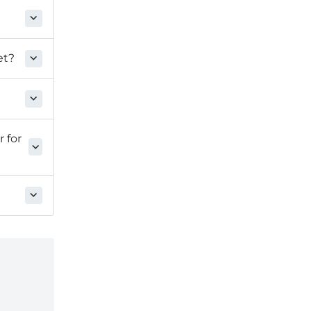
et?
 for