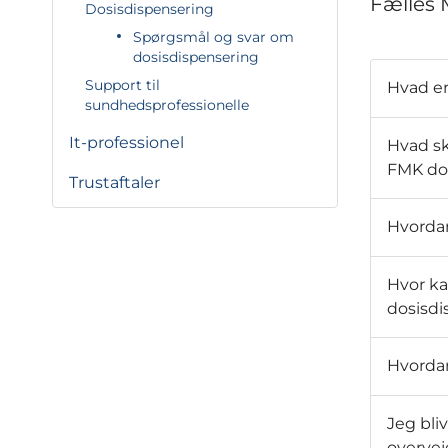
Fælles 
Dosisdispensering
Spørgsmål og svar om
dosisdispensering
Support til
Hvad er
sundhedsprofessionelle
It-professionel
Hvad s
FMK do
Trustaftaler
Hvordan
Hvor ka
dosisdi
Hvordan
Jeg bli
overvej