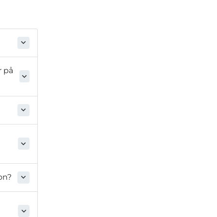
r på
on?