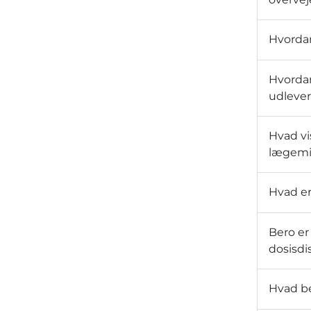
Hvordan
Hvordan
udlever
Hvad vi
lægemid
Hvad er
Bero er
dosisdi
Hvad be