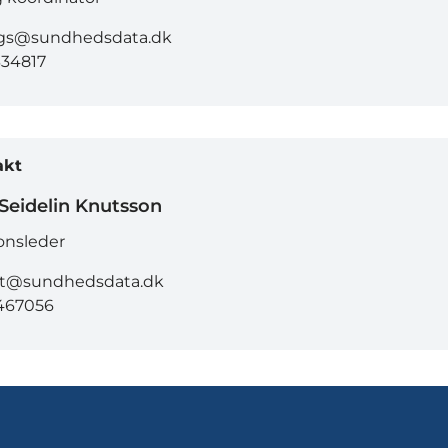
gs@sundhedsdata.dk
334817
akt
 Seidelin Knutsson
onsleder
kt@sundhedsdata.dk
467056