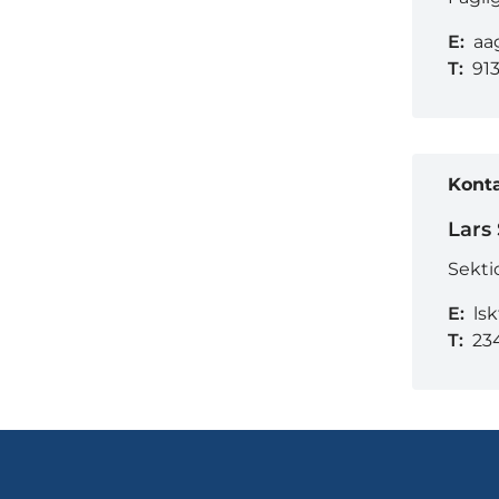
E:
aa
T:
91
Kont
Lars
Sekti
E:
ls
T:
23