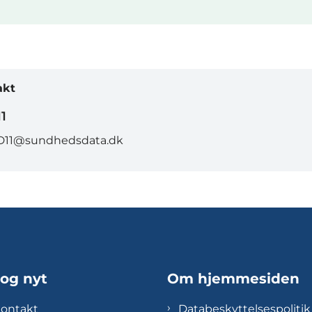
akt
1
D11@sundhedsdata.dk
 og nyt
Om hjemmesiden
kontakt
Databeskyttelsespolitik