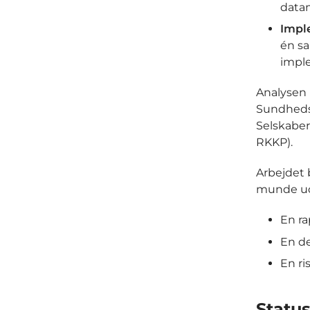
datam
Impl
én sa
imple
Analysen 
Sundheds
Selskaber
RKKP).
Arbejdet 
munde ud
En ra
En de
En ri
Statu