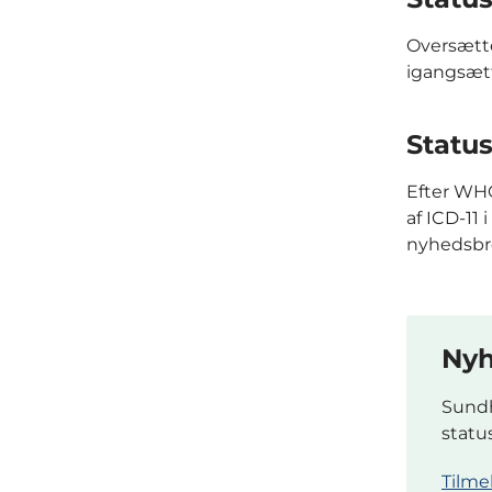
Oversætte
igangsæt
Status
Efter WHO
af ICD-11
nyhedsbr
Nyh
Sundh
statu
Tilme