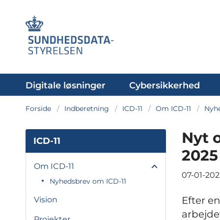
Digitale løsninger
Cybersikkerhed
Forside
Indberetning
ICD-11
Om ICD-11
Nyhe
Nyt o
ICD-11
2025
Om ICD-11
07-01-202
Nyhedsbrev om ICD-11
Efter e
Vision
arbejde
Projekter