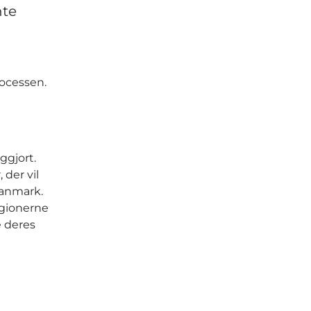
nte
rocessen.
ggjort.
 der vil
Danmark.
egionerne
e deres