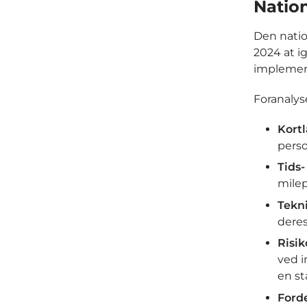
Nation
Den natio
2024 at i
implement
Foranalys
Kort
perso
Tids
milep
Tekn
dere
Risik
ved i
en st
Forde