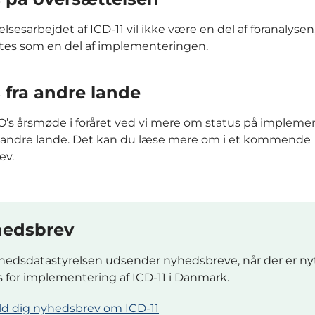
lsesarbejdet af ICD-11 vil ikke være en del af foranalyse
tes som en del af implementeringen.
 fra andre lande
’s årsmøde i foråret ved vi mere om status på impleme
 i andre lande. Det kan du læse mere om i et kommende
ev.
edsbrev
edsdatastyrelsen udsender nyhedsbreve, når der er n
s for implementering af ICD-11 i Danmark.
ld dig nyhedsbrev om ICD-11