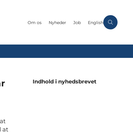
Om os
Nyheder
Job
English
ar
Indhold i nyhedsbrevet
at
 at