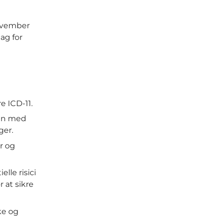
november
ag for
e ICD-11.
lan med
ger.
r og
elle risici
 at sikre
ke og