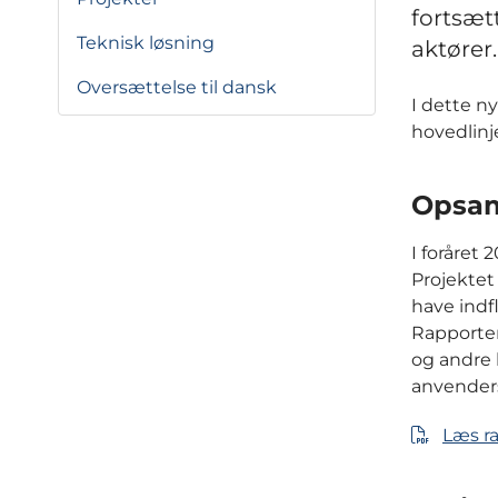
fortsæt
Teknisk løsning
aktører.
Oversættelse til dansk
I dette n
hovedlinj
Opsam
I foråret
Projektet 
have indf
Rapporten
og andre 
anvenders
Læs r