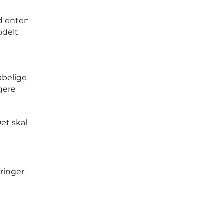
ed enten
odelt
belige
gere
Det skal
ringer.