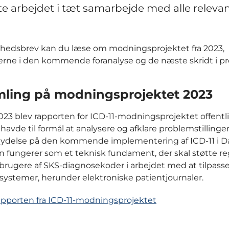
te arbejdet i tæt samarbejde med alle releva
yhedsbrev kan du læse om modningsprojektet fra 2023,
erne i den kommende foranalyse og de næste skridt i p
ling på modningsprojektet 2023
 2023 blev rapporten for ICD-11-modningsprojektet offentli
havde til formål at analysere og afklare problemstillinger,
lydelse på den kommende implementering af ICD-11 i 
 fungerer som et teknisk fundament, der skal støtte r
brugere af SKS-diagnosekoder i arbejdet med at tilpass
ystemer, herunder elektroniske patientjournaler.
apporten fra ICD-11-modningsprojektet