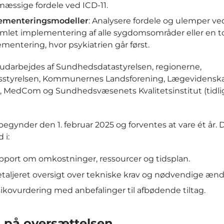
æssige fordele ved ICD-11.
ementeringsmodeller
: Analysere fordele og ulemper v
mlet implementering af alle sygdomsområder eller en t
mentering, hvor psykiatrien går først.
udarbejdes af Sundhedsdatastyrelsen, regionerne,
styrelsen, Kommunernes Landsforening, Lægevidenska
, MedCom og Sundhedsvæsenets Kvalitetsinstitut (tidli
begynder den 1. februar 2025 og forventes at vare ét år. 
 i:
pport om omkostninger, ressourcer og tidsplan.
taljeret oversigt over tekniske krav og nødvendige ænd
sikovurdering med anbefalinger til afbødende tiltag.
s på oversættelsen