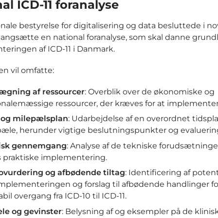
al ICD-11 foranalyse
nale bestyrelse for digitalisering og data besluttede i 
gangsætte en national foranalyse, som skal danne grundl
eringen af ICD-11 i Danmark.
en vil omfatte:
lægning af ressourcer
: Overblik over de økonomiske og
nalemæssige ressourcer, der kræves for at implementer
- og milepælsplan
: Udarbejdelse af en overordnet tidsp
æle, herunder vigtige beslutningspunkter og evaluerin
isk gennemgang
: Analyse af de tekniske forudsætninge
s praktiske implementering.
ovurdering og afbødende tiltag
: Identificering af potenti
mplementeringen og forslag til afbødende handlinger for
abil overgang fra ICD-10 til ICD-11.
le og gevinster
: Belysning af og eksempler på de klinis