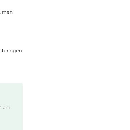
n, men
nteringen
yt om