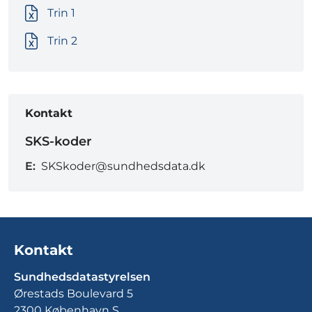
Trin 1
Trin 2
Kontakt
SKS-koder
E:
SKSkoder@sundhedsdata.dk
Kontakt
Sundhedsdatastyrelsen
Ørestads Boulevard 5
2300 København S