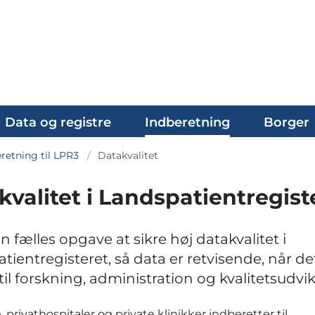
Data og registre
Indberetning
Borger
retning til LPR3
Datakvalitet
kvalitet i Landspatientregist
n fælles opgave at sikre høj datakvalitet i
tientregisteret, så data er retvisende, når de
il forskning, administration og kvalitetsudvik
privathospitaler og private klinikker indberetter til