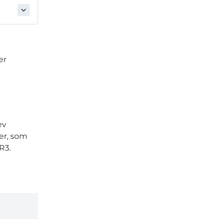
er
ev
er, som
R3.