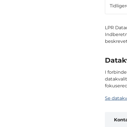
Tidlige
LPR Data
Indberetn
beskrevet
Datakv
I forbind
datakvali
fokusered
Se datakv
Kont