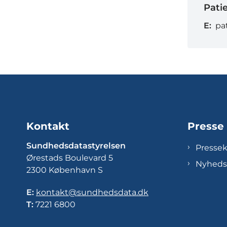
Pati
E:
pa
Kontakt
Presse
Sundhedsdatastyrelsen
Presse
Ørestads Boulevard 5
Nyheds
2300 København S
E:
kontakt@sundhedsdata.dk
T:
7221 6800