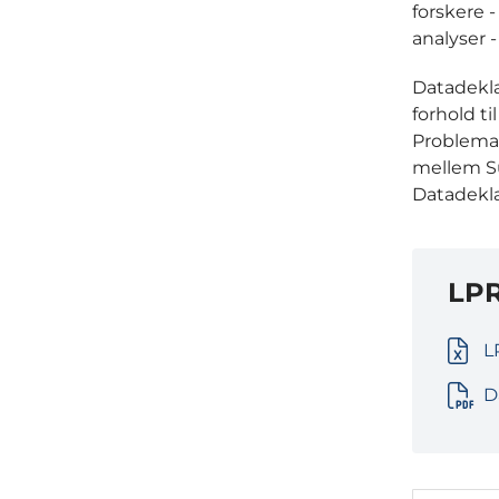
forskere -
analyser -
Datadekla
forhold t
Problemat
mellem Su
Datadekla
LPR
L
D