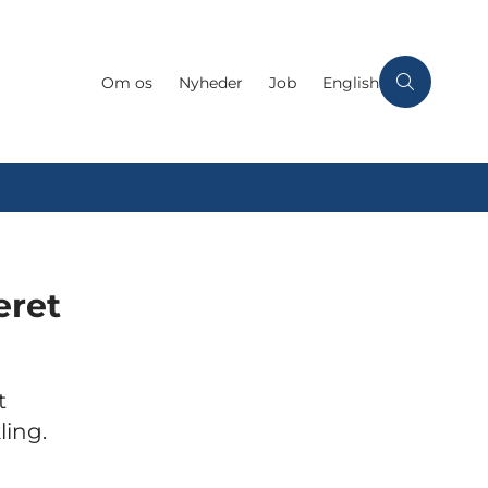
Om os
Nyheder
Job
English
eret
t
ling.