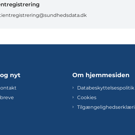
entregistrering
tientregistrering@sundhedsdata.dk
 og nyt
Om hjemmesiden
kontakt
Databeskyttelsespolitik
breve
Cookies
Tilgængelighedserklær