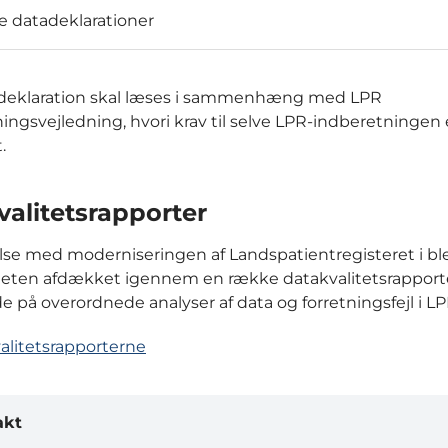
re datadeklarationer
deklaration skal læses i sammenhæng med LPR
ingsvejledning, hvori krav til selve LPR-indberetningen 
.
alitetsrapporter
else med moderniseringen af Landspatientregisteret i bl
teten afdækket igennem en række datakvalitetsrapport
e på overordnede analyser af data og forretningsfejl i LP
alitetsrapporterne
akt