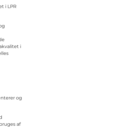
et i LPR
 og
de
kvalitet i
lles
nterer og
d
 bruges af