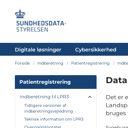
Digitale løsninger
Cybersikkerhed
Forside
Indberetning
Patientregistrering
Indbe
Data
Patientregistrering
Det er e
Indberetning til LPR3
Landspa
Tidligere versioner af
indberetningsvejledning
bruges t
Teknisk information om LPR3
Overgangsnotater
Sygehuse, 