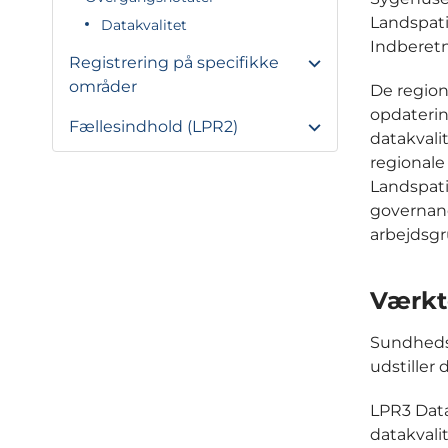
Landspati
Datakvalitet
Indberetn
Registrering på specifikke
områder
De region
opdaterin
Fællesindhold (LPR2)
datakvali
regionale 
Landspati
governanc
arbejdsgr
Værktø
Sundheds
udstiller
LPR3 Data
datakvali