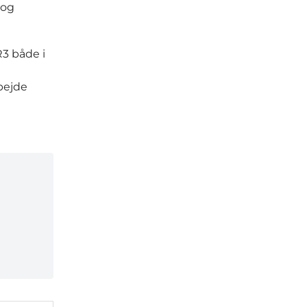
 og
R3 både i
bejde