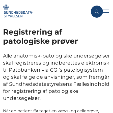
Registrering af
patologiske prøver
Alle anatomisk-patologiske undersøgelser
skal registreres og indberettes elektronisk
til Patobanken via CGI’s patologisystem
og skal følge de anvisninger, som fremgår
af Sundhedsdatastyrelsens Fællesindhold
for registrering af patologiske
undersøgelser.
Når en patient får taget en vævs- og celleprøve,