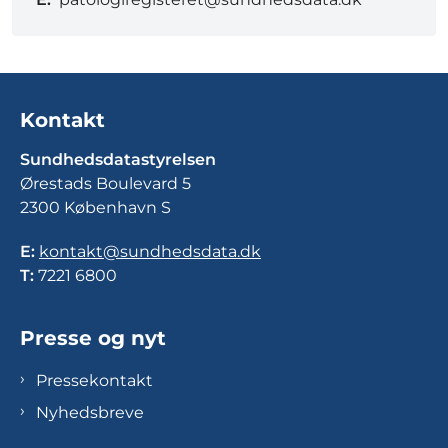
Kontakt
Sundhedsdatastyrelsen
Ørestads Boulevard 5
2300 København S
E:
kontakt@sundhedsdata.dk
T:
7221 6800
Presse og nyt
Pressekontakt
Nyhedsbreve