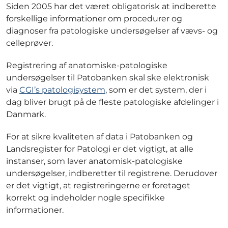
Siden 2005 har det været obligatorisk at indberette
forskellige informationer om procedurer og
diagnoser fra patologiske undersøgelser af vævs- og
celleprøver.
Registrering af anatomiske-patologiske
undersøgelser til Patobanken skal ske elektronisk
via
CGI’s patologisystem
, som er det system, der i
dag bliver brugt på de fleste patologiske afdelinger i
Danmark.
For at sikre kvaliteten af data i Patobanken og
Landsregister for Patologi er det vigtigt, at alle
instanser, som laver anatomisk-patologiske
undersøgelser, indberetter til registrene. Derudover
er det vigtigt, at registreringerne er foretaget
korrekt og indeholder nogle specifikke
informationer.